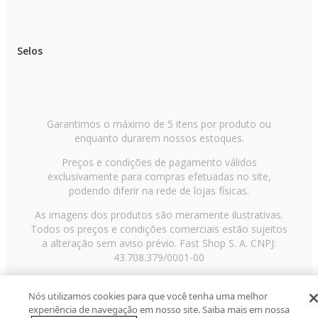
Selos
Garantimos o máximo de 5 itens por produto ou
enquanto durarem nossos estoques.
Preços e condições de pagamento válidos
exclusivamente para compras efetuadas no site,
podendo diferir na rede de lojas físicas.
As imagens dos produtos são meramente ilustrativas.
Todos os preços e condições comerciais estão sujeitos
a alteração sem aviso prévio. Fast Shop S. A. CNPJ:
43.708.379/0001-00
Avenida Zaki Narchi, nº 1650, sobreloja, Carandiru, São
Paulo/SP, CEP 02029-001, Telefone: 11 3003-3728 ©
Nós utilizamos cookies para que você tenha uma melhor
experiência de navegação em nosso site. Saiba mais em nossa
2013 Fast Shop - Todos os direitos reservados
RF