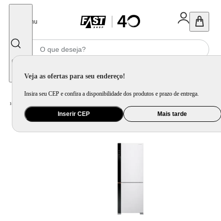
Fechar
Menu
Informe seu CEP
Veja as ofertas para seu endereço!
Insira seu CEP e confira a disponibilidade dos produtos e prazo de entrega.
Home
/
Eletrodomésticos
/
Geladeira e Freezer
Inserir CEP
Mais tarde