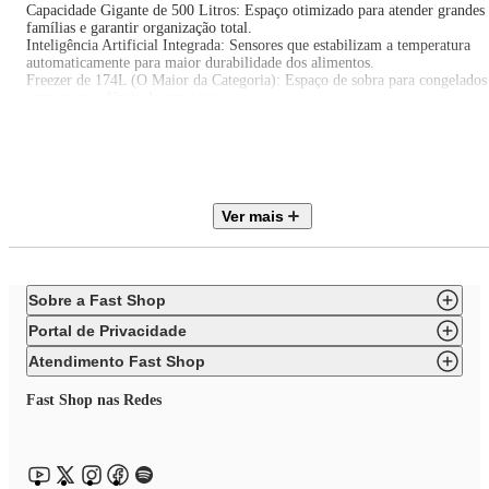
Capacidade Gigante de 500 Litros: Espaço otimizado para atender grandes
famílias e garantir organização total.
Inteligência Artificial Integrada: Sensores que estabilizam a temperatura
automaticamente para maior durabilidade dos alimentos.
Freezer de 174L (O Maior da Categoria): Espaço de sobra para congelados
com gavetas fáceis de organizar.
Tecnologia Fresh Protein: Preservação avançada com IA que mantém o
sabor e a suculência original de carnes.
Painel Touch e Design Premium: Controle total das funções na porta e
acabamento moderno com linhas retas sofisticadas.
Ver mais
Não aceite menos do que a excelência. Invista na Brastemp BRE66AB
Smart Inverse e transforme sua cozinha com a geladeira que combina alta
economia, maior capacidade e tecnologia de ponta.
Que tal aproveitar e completar sua cozinha com conjuntos de mesas e
Sobre a Fast Shop
cadeiras, para transformar seu ambiente com conforto e estilo? Aproveite!
Portal de Privacidade
Atendimento Fast Shop
Fast Shop nas Redes