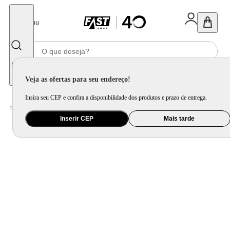
Fechar
Menu
Informe seu CEP
Veja as ofertas para seu endereço!
Insira seu CEP e confira a disponibilidade dos produtos e prazo de entrega.
Home
/
Eletrodomésticos
/
Geladeira e Freezer
Inserir CEP
Mais tarde