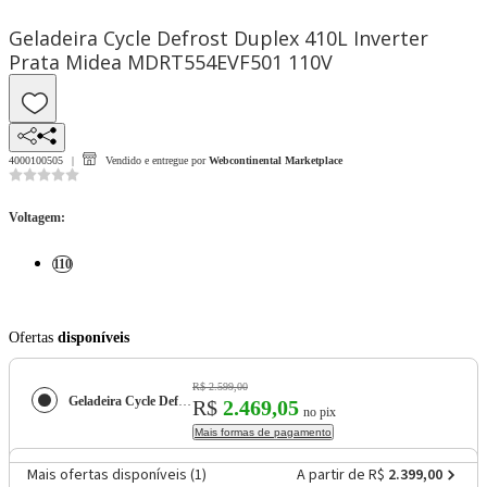
Geladeira Cycle Defrost Duplex 410L Inverter
Prata Midea MDRT554EVF501 110V
4000100505
Vendido e entregue por
Webcontinental Marketplace
Voltagem
:
110
Ofertas
disponíveis
R$ 2.599,00
Geladeira Cycle Defrost Duplex 410L Inverter Prata Midea MDRT554EVF501 110V
R$
2.469,05
no pix
Mais formas de pagamento
Mais ofertas disponíveis (
1
)
A partir de R$
2.399,00