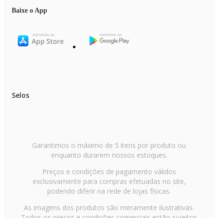
Produto Embalado Peso (kg): 53 kg
Itens inclusos na embalagem: 1 Refrigerador, 1 manual, 1 kit bandeja de
Baixe o App
gelo, 2 bandejas de ovos, separador de garrafas e pá removedora de gelo
Garantia do Produto: 90 dias
Garantia Estendida ou Adicional: 10 anos no compressor
Selos
Garantimos o máximo de 5 itens por produto ou
enquanto durarem nossos estoques.
Preços e condições de pagamento válidos
exclusivamente para compras efetuadas no site,
podendo diferir na rede de lojas físicas.
As imagens dos produtos são meramente ilustrativas.
Todos os preços e condições comerciais estão sujeitos