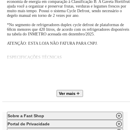
economia de energia em comparação à Classificação B. A Gaveta Hortifrut
ajuda você a organizar e preservar frutas, verduras e legumes frescos por
muito mais tempo. Possui o sistema Cycle Defrost, sendo necessário o
degelo manual em torno de 2 vezes por ano.
*No segmento de refrigeradores duplex cycle defrost de plataformas de
60cm menores que 420 litros, de acordo com os refrigeradores disponíveis
na tabela do INMETRO acessada em dezembro/2025.
ATENÇÃO: ESTA LOJA NÃO FATURA PARA CNPJ.
ESPECIFICAÇÕES TÉCNICAS
Marca: Midea
Código do Produto: MDRT554EVF501.MDRT554EVF502
Capacidade Total: 411 L
Capacidade Refrigerador: 293L
Capacidade Freezer: 117L
Origem: Nacional
Ver mais
Cor: Prata
Cor interna: Branca
Tecnologia: Inverter
Produto conectado: Não
Inteligência Artificial: Não
Sobre a Fast Shop
Classe Climática: A
Classificação Energética: A
Portal de Privacidade
Tipo: 2 portas