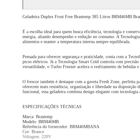
Geladeira Duplex Frost Free Brastemp 385 Litros BRM46MB Bra
É a escolha ideal para quem busca eficiência, tecnologia e conse
energia, aliando desempenho e redução no consumo. A Tecnologia X
alimentos e manter a temperatura interna sempre equilibrada.
Pensada para oferecer segurança e praticidade, conta com a Tecno
picos elétricos. Já a Tecnologia Smart Cold controla com precisão
versatilidade, o Turbo Freezer acelera o resfriamento de bebidas 
O frescor também é destaque com a gaveta Fresh Zone, perfeita par
oferecem mais resistência, organização e liberdade na disposição
funcional, essa geladeira combina design elegante com tecnologia 
ESPECIFICAÇÕES TÉCNICAS
Marca: Brastemp
Modelo: BRM46MB
Referência do fornecedor: BRM46MBANA
Cor: Branco
Voltagem: 220V