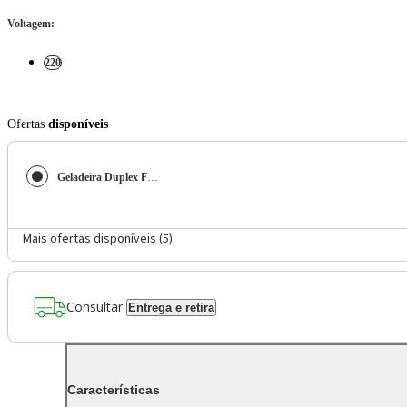
Voltagem
:
220
Ofertas
disponíveis
Geladeira Duplex Frost Free Brastemp 385 Litros BRM46MB Branco - 220V
Mais ofertas disponíveis (
5
)
Consultar
Entrega e retira
Características