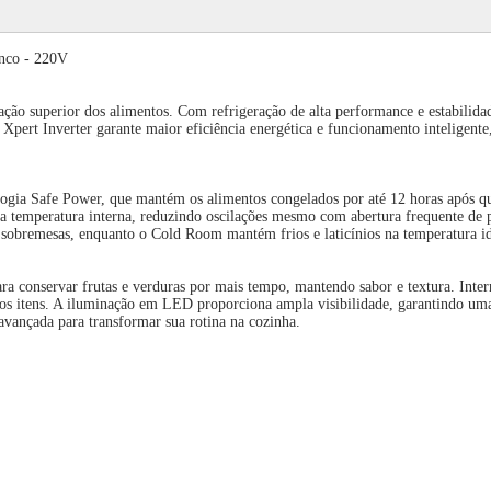
nco - 220V
rvação superior dos alimentos. Com refrigeração de alta performance e estabil
pert Inverter garante maior eficiência energética e funcionamento inteligente
logia Safe Power, que mantém os alimentos congelados por até 12 horas após que
 a temperatura interna, reduzindo oscilações mesmo com abertura frequente de p
e sobremesas, enquanto o Cold Room mantém frios e laticínios na temperatura i
a conservar frutas e verduras por mais tempo, mantendo sabor e textura. Inter
 dos itens. A iluminação em LED proporciona ampla visibilidade, garantindo uma
avançada para transformar sua rotina na cozinha.