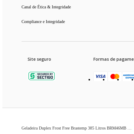
Canal de Ética & Integridade
Compliance e Integridade
Site seguro
Formas de pagame
Garanti
Preços e condições de pagament
Geladeira Duplex Frost Free Brastemp 385 Litros BRM46MB Branco - 220V
As imagens dos produtos são meramente ilustrativas. T