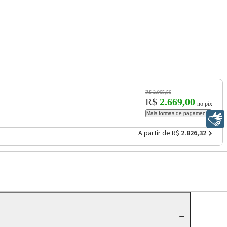
R$ 2.965,56
R$
2.669,00
no pix
Mais formas de pagamento
Libras
A partir de R$
2.826,32