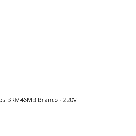
Geladeira Duplex Frost Free Brastemp 385 Litros BRM46MB Branco - 220V