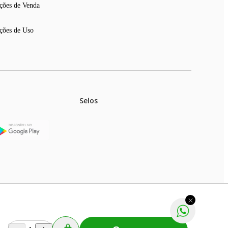
ções de Venda
ções de Uso
Selos
stoques.
ferir na rede de lojas físicas.
m aviso prévio. Fast Shop S. A. CNPJ: 43.708.379/0001-