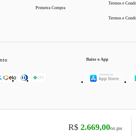
Termos e Condi
Primeira Compra
Termos e Condi
nto
Baixe o App
mos o máximo de 5 itens por produto ou enquanto durarem nossos e
o válidos exclusivamente para compras efetuadas no site, podendo di
R$
2.669,00
no pix
odos os preços e condições comerciais estão sujeitos a alteração se