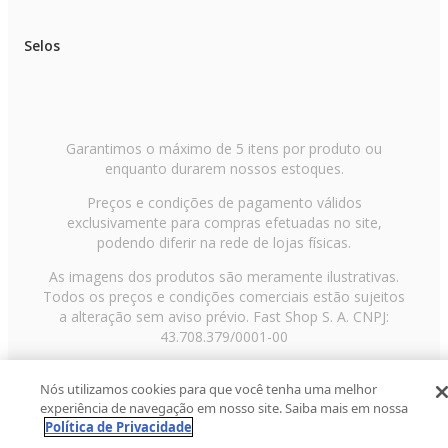
Selos
Garantimos o máximo de 5 itens por produto ou
enquanto durarem nossos estoques.
Preços e condições de pagamento válidos
exclusivamente para compras efetuadas no site,
podendo diferir na rede de lojas físicas.
As imagens dos produtos são meramente ilustrativas.
Todos os preços e condições comerciais estão sujeitos
a alteração sem aviso prévio. Fast Shop S. A. CNPJ:
43.708.379/0001-00
Avenida Zaki Narchi, nº 1650, sobreloja, Carandiru, São
Nós utilizamos cookies para que você tenha uma melhor
Paulo/SP, CEP 02029-001, Telefone: 11 3003-3728 ©
experiência de navegação em nosso site. Saiba mais em nossa
2013 Fast Shop - Todos os direitos reservados
RF
Política de Privacidade