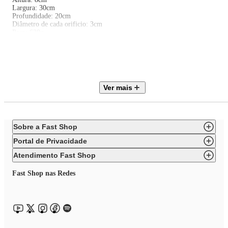
Largura: 30cm
Profundidade: 20cm
Diâmetro de cada orificio: 3cm
Peso: 620g
Sobre a marca:
Por mais de 40 anos, a Fox Run tem sido um fornecedor líder de produtos
de qualidade para a cozinha para milhares de varejistas especializados na
América do Norte, a empresa está sediada no bucólico condado de Bucks,
Pensilvânia. A Fox Run é especialista em assadeiras e churrasqueiras, mas
Ver mais
também oferece uma grande variedade de produtos para preparação de
alimentos, produtos para café e chá, utensílios de madeira e muito mais.
Sobre a Fast Shop
Portal de Privacidade
Atendimento Fast Shop
Fast Shop nas Redes