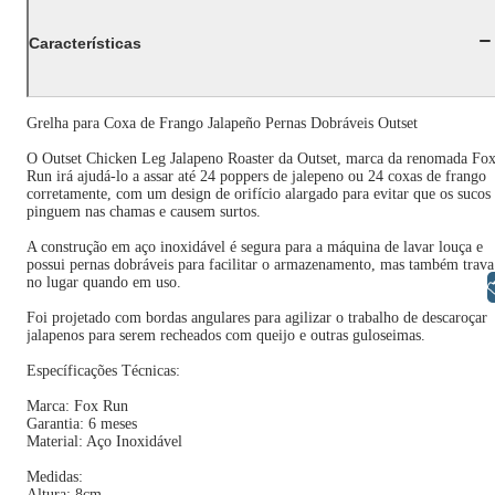
Características
Grelha para Coxa de Frango Jalapeño Pernas Dobráveis Outset
O Outset Chicken Leg Jalapeno Roaster da Outset, marca da renomada Fo
Run irá ajudá-lo a assar até 24 poppers de jalepeno ou 24 coxas de frango
corretamente, com um design de orifício alargado para evitar que os sucos
pinguem nas chamas e causem surtos.
A construção em aço inoxidável é segura para a máquina de lavar louça e
possui pernas dobráveis ​​para facilitar o armazenamento, mas também trava
no lugar quando em uso.
Libras
Foi projetado com bordas angulares para agilizar o trabalho de descaroçar
jalapenos para serem recheados com queijo e outras guloseimas.
Específicações Técnicas:
Marca: Fox Run
Garantia: 6 meses
Material: Aço Inoxidável
Medidas:
Altura: 8cm