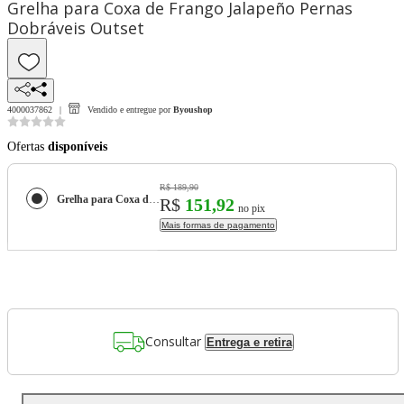
Grelha para Coxa de Frango Jalapeño Pernas
Dobráveis Outset
4000037862
Vendido e entregue por
Byoushop
Ofertas
disponíveis
R$ 189,90
Grelha para Coxa de Frango Jalapeño Pernas Dobráveis Outset
R$
151,92
no pix
Mais formas de pagamento
Consultar
Entrega e retira