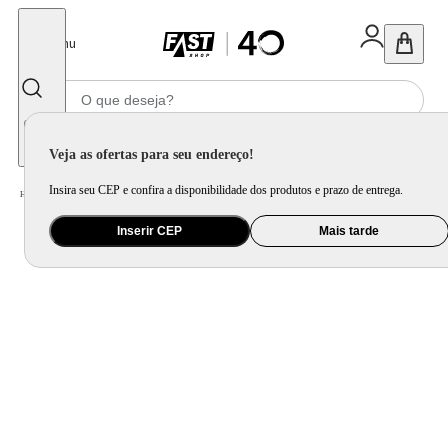
Fechar
Menu
Informe seu CEP
Veja as ofertas para seu endereço!
Insira seu CEP e confira a disponibilidade dos produtos e prazo de entrega.
Home
/
Utilidade Doméstica
/
Churrasco
/
Acessório para Churrasqueira
Inserir CEP
Mais tarde