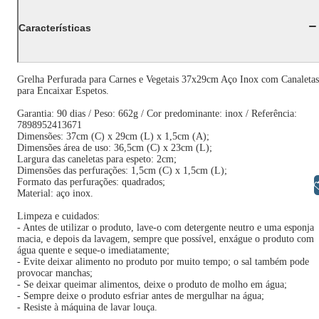
Características
Grelha Perfurada para Carnes e Vegetais 37x29cm Aço Inox com Canaletas
para Encaixar Espetos.
Garantia: 90 dias / Peso: 662g / Cor predominante: inox / Referência:
7898952413671
Dimensões: 37cm (C) x 29cm (L) x 1,5cm (A);
Dimensões área de uso: 36,5cm (C) x 23cm (L);
Largura das caneletas para espeto: 2cm;
Dimensões das perfurações: 1,5cm (C) x 1,5cm (L);
Formato das perfurações: quadrados;
Libras
Material: aço inox.
Limpeza e cuidados:
- Antes de utilizar o produto, lave-o com detergente neutro e uma esponja
macia, e depois da lavagem, sempre que possível, enxágue o produto com
água quente e seque-o imediatamente;
- Evite deixar alimento no produto por muito tempo; o sal também pode
provocar manchas;
- Se deixar queimar alimentos, deixe o produto de molho em água;
- Sempre deixe o produto esfriar antes de mergulhar na água;
- Resiste à máquina de lavar louça.