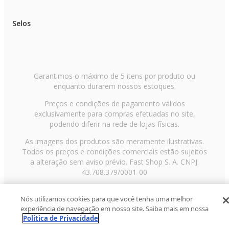
Selos
Garantimos o máximo de 5 itens por produto ou
enquanto durarem nossos estoques.
Preços e condições de pagamento válidos
exclusivamente para compras efetuadas no site,
podendo diferir na rede de lojas físicas.
As imagens dos produtos são meramente ilustrativas.
Todos os preços e condições comerciais estão sujeitos
a alteração sem aviso prévio. Fast Shop S. A. CNPJ:
43.708.379/0001-00
Avenida Zaki Narchi, nº 1650, sobreloja, Carandiru, São
Nós utilizamos cookies para que você tenha uma melhor
Paulo/SP, CEP 02029-001, Telefone: 11 3003-3728 ©
experiência de navegação em nosso site. Saiba mais em nossa
2013 Fast Shop - Todos os direitos reservados
RF
Política de Privacidade