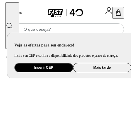
Fechar
Menu
Informe seu CEP
Veja as ofertas para seu endereço!
Insira seu CEP e confira a disponibilidade dos produtos e prazo de entrega.
Home
/
Utilidade Doméstica
/
Churrasco
/
Acessório para Churrasqueira
Inserir CEP
Mais tarde