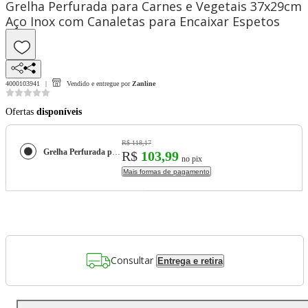
Grelha Perfurada para Carnes e Vegetais 37x29cm
Aço Inox com Canaletas para Encaixar Espetos
4000103941
Vendido e entregue por
Zanline
Ofertas
disponíveis
R$ 118,17
Grelha Perfurada para Carnes e Vegetais 37x29cm Aço Inox com Canaletas para Encaixar Espetos
R$
103,99
no pix
Mais formas de pagamento
Consultar
Entrega e retira