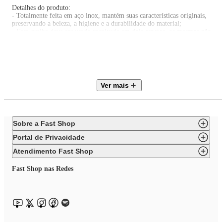
Detalhes do produto:
- Totalmente feita em aço inox, mantém suas características originais,
preservando a beleza, a higiene e a durabilidade do material;
- Essa grelha deve ser usada encaixada em dois espetos, os mesmos não
acompanham o produto;
- Os furos permitem que os alimentos sejam defumados;
- Indicada para uso em churrasqueiras a gás e a carvão.
Esta grelha em aço inox 29x37cm perfurada da linha Kort é ideal para
grelhar legumes, carnes ou hambúrgueres, garantindo maior praticidade na
Ver mais
suas preparações no fogo! Desenvolvida totalmente em aço inox, esta grel
multiuso pode ser usada em muitas churrasqueira, possui canaletas que
permitem o encaixe em espetos, podendo ir diretamente ao fogo. Suas
medidas permitem que ela seja armazenada e higienizada com facilidade.
Sobre a Fast Shop
Portal de Privacidade
Atendimento Fast Shop
Fast Shop nas Redes