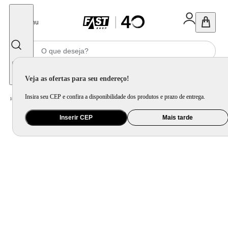
Fechar
Menu
Informe seu CEP
Veja as ofertas para seu endereço!
Insira seu CEP e confira a disponibilidade dos produtos e prazo de entrega.
Home
/
Móveis e Decoração
/
Decoração
/
Objetos Decorativos
Inserir CEP
Mais tarde