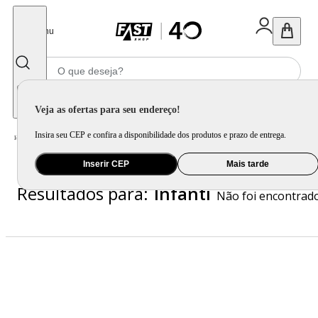
Fechar
Menu
Informe seu CEP
Veja as ofertas para seu endereço!
Insira seu CEP e confira a disponibilidade dos produtos e prazo de entrega.
Infanti
Home
/
Inserir CEP
Mais tarde
Resultados para:
Infanti
Não foi encontrad