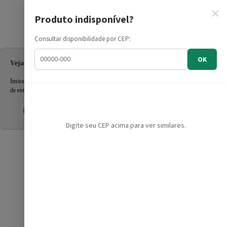
×
Produto indisponível?
Informe seu CEP
Consultar disponibilidade por CEP:
OK
Veja as ofertas para seu endereço!
Insira seu CEP e confira a disponibilidade dos produtos e prazo
de entrega.
Inserir CEP
Mais tarde
Digite seu CEP acima para ver similares.