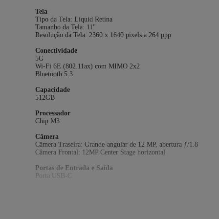
Tela
Tipo da Tela: Liquid Retina
Tamanho da Tela: 11"
Resolução da Tela: 2360 x 1640 pixels a 264 ppp
Conectividade
5G
Wi‑Fi 6E (802.11ax) com MIMO 2x2
Bluetooth 5.3
Capacidade
512GB
Processador
Chip M3
Câmera
Câmera Traseira: Grande-angular de 12 MP, abertura ƒ/1.8
Câmera Frontal: 12MP Center Stage horizontal
Portas de Entrada e Saída
Porta USB-C
Outros Recursos
Tipo de Chip: Nano
TV
GPS