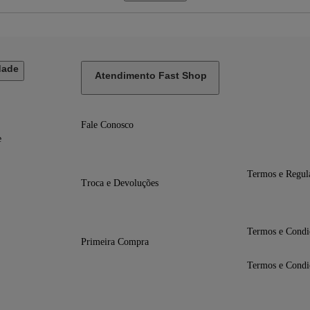
ps ou 60 qps. Gravação de vídeo HD de 1080p a 25 qps, 30 qps ou 60 qps. Gra
adicional, tradicional de Hong Kong), coreano, croata, dinamarquês, eslovaco,
nésio, inglês (Austrália, EUA, Reino Unido), italiano, japonês, malaio, noruegu
dade
Atendimento Fast Shop
Fale Conosco
e
Termos e Regul
Troca e Devoluções
Termos e Condi
Primeira Compra
,61 mm
1,0 mm
Termos e Condi