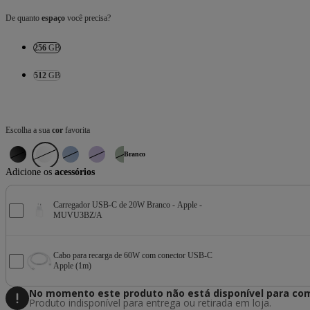
De quanto
espaço
você precisa?
256
GB
512
GB
Escolha a sua
cor
favorita
Branco
Adicione os
acessórios
Carregador USB-C de 20W Branco - Apple -
MUVU3BZ/A
Cabo para recarga de 60W com conector USB-C
Apple (1m)
No momento este produto não está disponível
para com
Produto indisponível para entrega ou retirada em loja.