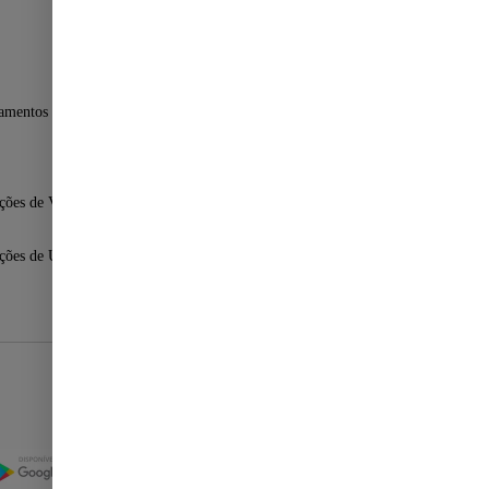
amentos Fast Shop
ções de Venda
ções de Uso
Selos