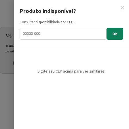
×
Produto indisponível?
Informe seu CEP
Consultar disponibilidade por CEP:
OK
Veja as ofertas para seu endereço!
Insira seu CEP e confira a disponibilidade dos produtos e prazo
de entrega.
Inserir CEP
Mais tarde
Digite seu CEP acima para ver similares.