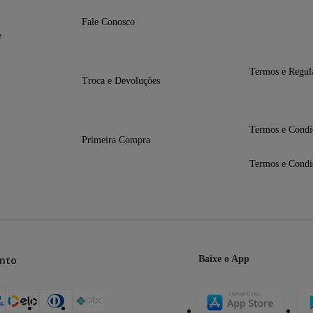
Fale Conosco
e
Termos e Regul
Troca e Devoluções
Termos e Condi
Primeira Compra
Termos e Condi
 7.95 mm
 27.15 mm
nto
Baixe o App