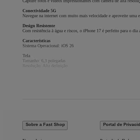
Capture fotos e vídeos impressionantes com câmera de alta resoluç
Conectividade 5G
Navegue na internet com muito mais velocidade e aproveite uma ex
Design Resistente
Com resistência à água e riscos, o iPhone 17 é perfeito para o dia
Características
Sistema Operacional: iOS 26
Tela
Tamanho: 6,3 polegadas
Resolução: Alta definição
Capacidade
256 GB*
*Parte da memória interna já é utilizada pelo sistema operacional 
Processador
Apple A19
Conectividade
5G
Sobre a Fast Shop
Portal de Privaci
Wi-Fi
Bluetooth
Tipo Chip: eSIM / Nano Chip (Para ativar o eSIM entre em conta