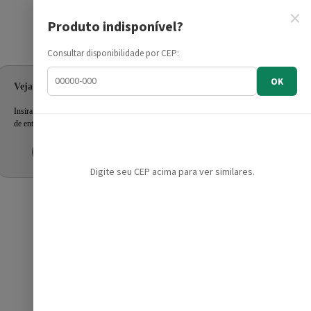
×
Produto indisponível?
Informe seu CEP
Consultar disponibilidade por CEP:
OK
Veja as ofertas para seu endereço!
Insira seu CEP e confira a disponibilidade dos produtos e prazo
de entrega.
Inserir CEP
Mais tarde
Digite seu CEP acima para ver similares.