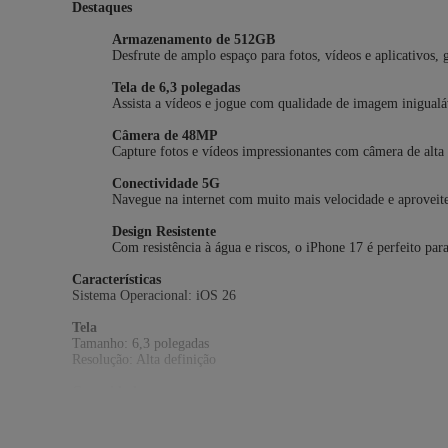
Destaques
Armazenamento de 512GB
Desfrute de amplo espaço para fotos, vídeos e aplicativos, 
Tela de 6,3 polegadas
Assista a vídeos e jogue com qualidade de imagem inigualáve
Câmera de 48MP
Capture fotos e vídeos impressionantes com câmera de alta 
Conectividade 5G
Navegue na internet com muito mais velocidade e aproveite
Design Resistente
Com resistência à água e riscos, o iPhone 17 é perfeito par
Características
Sistema Operacional: iOS 26
Tela
Tamanho: 6,3 polegadas
Resolução: Alta definição
Capacidade
512 GB*
*Parte da memória interna já é utilizada pelo sistema operacional 