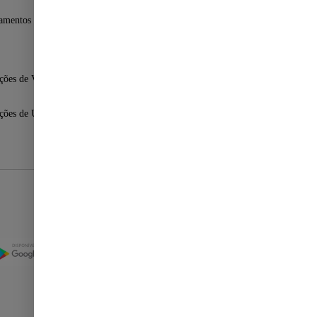
amentos Fast Shop
ções de Venda
ções de Uso
Selos