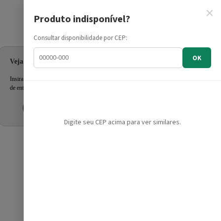
×
Produto indisponível?
Informe seu CEP
Consultar disponibilidade por CEP:
OK
Veja as ofertas para seu endereço!
Insira seu CEP e confira a disponibilidade dos produtos e prazo
de entrega.
Inserir CEP
Mais tarde
Digite seu CEP acima para ver similares.