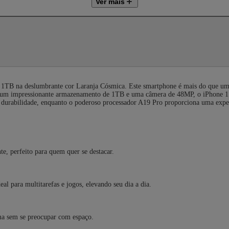
Ver mais
1TB na deslumbrante cor Laranja Cósmica. Este smartphone é mais do que um 
m um impressionante armazenamento de 1TB e uma câmera de 48MP, o iPhone 17
ra durabilidade, enquanto o poderoso processador A19 Pro proporciona uma exper
te, perfeito para quem quer se destacar.
l para multitarefas e jogos, elevando seu dia a dia.
a sem se preocupar com espaço.