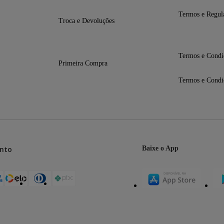
Termos e Regul
Troca e Devoluções
Termos e Condi
Primeira Compra
Termos e Condi
m x 150 mm
81,3 mm x 168,41 mm
nto
Baixe o App