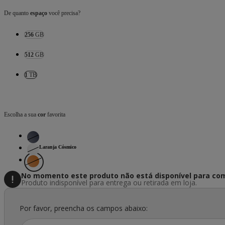
De quanto
espaço
você precisa?
256
GB
512
GB
1
TB
Escolha a sua
cor
favorita
Laranja Cósmico
No momento este produto não está disponível
para com
Produto indisponível para entrega ou retirada em loja.
Por favor, preencha os campos abaixo: