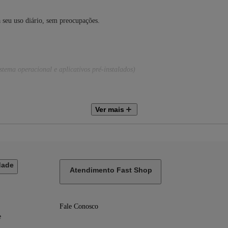
a seu uso diário, sem preocupações.
istema operacional e aplicativos pré-instalados)
Ver mais
re em contato com a sua operadora)
dade
Atendimento Fast Shop
Fale Conosco
e