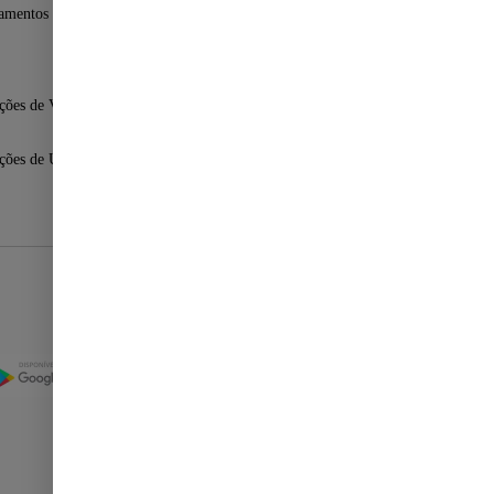
amentos Fast Shop
ções de Venda
ções de Uso
Selos