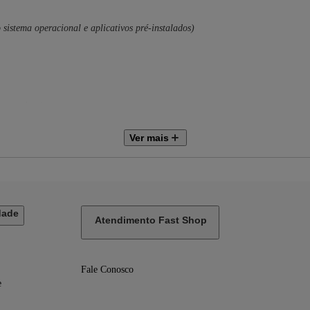
 sistema operacional e aplicativos pré-instalados)
 operadora)
Ver mais
dade
Atendimento Fast Shop
mm
4,9 mm
Fale Conosco
e