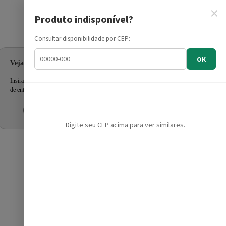
×
Produto indisponível?
Informe seu CEP
Consultar disponibilidade por CEP:
OK
Veja as ofertas para seu endereço!
Insira seu CEP e confira a disponibilidade dos produtos e prazo
de entrega.
Inserir CEP
Mais tarde
Digite seu CEP acima para ver similares.