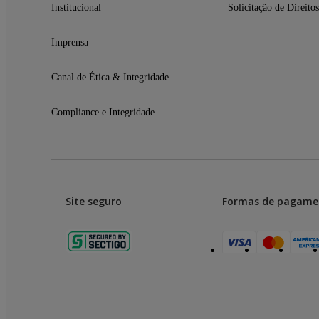
01 Manual do Usuário
Institucional
Solicitação de Direitos
01 Cabo USB-C
Carregador não incluso - vendido separadamente
Imprensa
Canal de Ética & Integridade
Compliance e Integridade
Site seguro
Formas de pagame