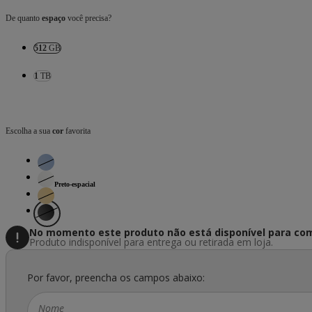
De quanto
espaço
você precisa?
512
GB
1
TB
Escolha a sua
cor
favorita
Preto-espacial
No momento este produto não está disponível
para com
Produto indisponível para entrega ou retirada em loja.
Por favor, preencha os campos abaixo:
Nome