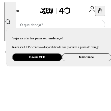
Fechar
Menu
Informe seu CEP
Veja as ofertas para seu endereço!
Insira seu CEP e confira a disponibilidade dos produtos e prazo de entrega.
Home
/
Utilidade Doméstica
/
Mesa
/
Utensílio de Mesa
Inserir CEP
Mais tarde