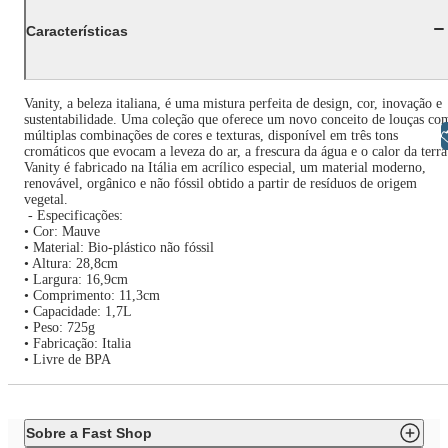
Características
Vanity, a beleza italiana, é uma mistura perfeita de design, cor, inovação e
sustentabilidade. Uma coleção que oferece um novo conceito de louças co
Libras
múltiplas combinações de cores e texturas, disponível em três tons
cromáticos que evocam a leveza do ar, a frescura da água e o calor da terra
Vanity é fabricado na Itália em acrílico especial, um material moderno,
renovável, orgânico e não fóssil obtido a partir de resíduos de origem
vegetal.
- Especificações:
• Cor: Mauve
• Material: Bio-plástico não fóssil
• Altura: 28,8cm
• Largura: 16,9cm
• Comprimento: 11,3cm
• Capacidade: 1,7L
• Peso: 725g
• Fabricação: Italia
• Livre de BPA
Sobre a Fast Shop