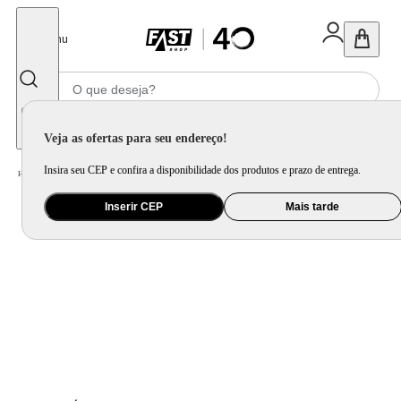
Fechar
Menu
Informe seu CEP
Veja as ofertas para seu endereço!
Insira seu CEP e confira a disponibilidade dos produtos e prazo de entrega.
Home
/
Utilidade Doméstica
/
Mesa
/
Servir
Inserir CEP
Mais tarde