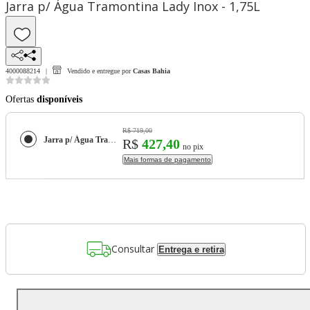
Jarra p/ Água Tramontina Lady Inox - 1,75L
4000088214
Vendido e entregue por
Casas Bahia
Ofertas
disponíveis
R$ 719,00
Jarra p/ Água Tramontina Lady Inox - 1,75L
R$
427,40
no pix
Mais formas de pagamento
Consultar
Entrega e retira