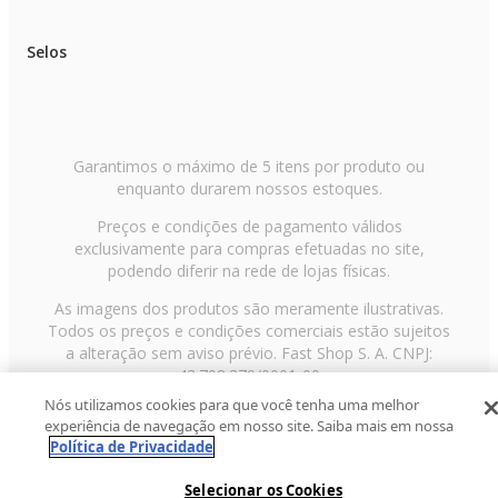
Selos
Garantimos o máximo de 5 itens por produto ou
enquanto durarem nossos estoques.
Preços e condições de pagamento válidos
exclusivamente para compras efetuadas no site,
podendo diferir na rede de lojas físicas.
As imagens dos produtos são meramente ilustrativas.
Todos os preços e condições comerciais estão sujeitos
a alteração sem aviso prévio. Fast Shop S. A. CNPJ:
43.708.379/0001-00
Nós utilizamos cookies para que você tenha uma melhor
Avenida Zaki Narchi, nº 1650, sobreloja, Carandiru, São
experiência de navegação em nosso site. Saiba mais em nossa
Paulo/SP, CEP 02029-001, Telefone: 11 3003-3728 ©
Política de Privacidade
2013 Fast Shop - Todos os direitos reservados
RF
Selecionar os Cookies