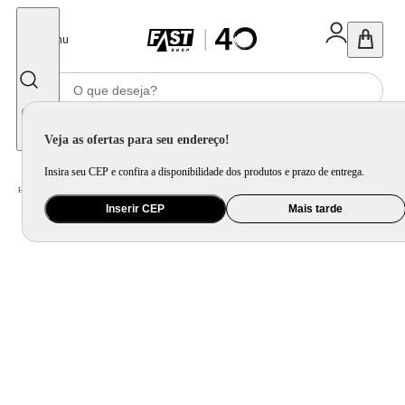
Fechar
Menu
Informe seu CEP
Veja as ofertas para seu endereço!
Insira seu CEP e confira a disponibilidade dos produtos e prazo de entrega.
Home
/
Ferramenta e Jardim
/
Ferramenta Manual
/
Jogo de Ferramentas Tramontina com Maleta - 65 Peças
Inserir CEP
Mais tarde