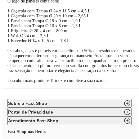
O jogo de panelas conta com:
1 Caçarola com Tampa Ø 24 x 11,5 cm – 4,5 L
1 Caçarola com Tampa Ø 20 x 10 cm – 2,65 L
1 Panela com Tampa Ø 18 x 9 cm – 1,9 L
1 Panela com Tampa Ø 16 x 8 cm – 1,3 L
1 Frigideira Ø 20 x 4 cm – 800 ml
1 Wok Ø 24 cm – 2,3 L
1 Fervedor Ø 14 x 12,5 cm – 1,8 L
Os cabos, alças e poméis em baquelite com 50% de resíduos recuperados
não aquecem e oferecem segurança no manuseio. As tampas em vidro
temperado com saída para vapor facilitam o acompanhamento do preparo.
O acabamento em pintura verde ou vanilla com grânulos brancos ou cinzas
traz sensação de bem-estar e elegância à decoração da cozinha.
Descubra mais produtos Brinox e complete a sua cozinha!
Sobre a Fast Shop
Portal de Privacidade
Atendimento Fast Shop
Fast Shop nas Redes