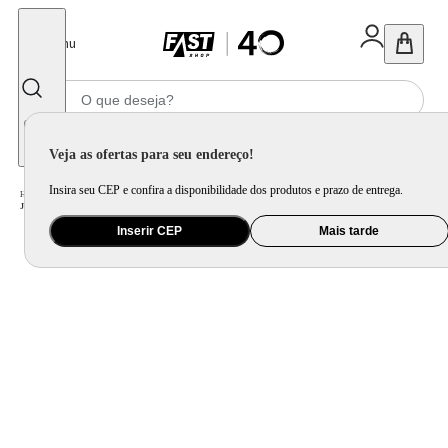
Fechar
Menu
Informe seu CEP
Veja as ofertas para seu endereço!
Insira seu CEP e confira a disponibilidade dos produtos e prazo de entrega.
Home
/
Utilidade Doméstica
/
Cozinha
/
Jogo de Panela e Panela Avulsa
/
Jogo de Panelas 7 Peças Brinox Suprema Ceramic Life Antiaderente Mineral Resist
Inserir CEP
Mais tarde