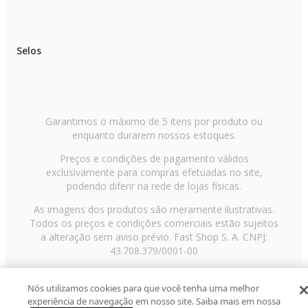
Selos
Garantimos o máximo de 5 itens por produto ou
enquanto durarem nossos estoques.
Preços e condições de pagamento válidos
exclusivamente para compras efetuadas no site,
podendo diferir na rede de lojas físicas.
As imagens dos produtos são meramente ilustrativas.
Todos os preços e condições comerciais estão sujeitos
a alteração sem aviso prévio. Fast Shop S. A. CNPJ:
43.708.379/0001-00
Avenida Zaki Narchi, nº 1650, sobreloja, Carandiru, São
Paulo/SP, CEP 02029-001, Telefone: 11 3003-3728 ©
Nós utilizamos cookies para que você tenha uma melhor
experiência de navegação em nosso site. Saiba mais em nossa
2013 Fast Shop - Todos os direitos reservados
RF