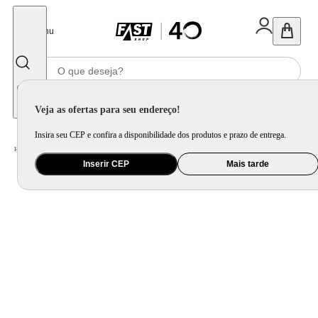
Fechar
Menu
Informe seu CEP
Veja as ofertas para seu endereço!
Insira seu CEP e confira a disponibilidade dos produtos e prazo de entrega.
Home
/
Utilidade Doméstica
/
Cozinha
/
Jogo de Panela e Panela Avulsa
Inserir CEP
Mais tarde