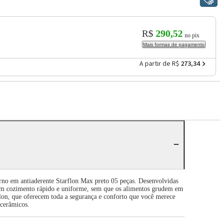
R$
290,52
no pix
Mais formas de pagamento
A partir de R$
273,34
rno em antiaderente Starflon Max preto 05 peças. Desenvolvidas
m um cozimento rápido e uniforme, sem que os alimentos grudem em
lon, que oferecem toda a segurança e conforto que você merece
ocerâmicos.