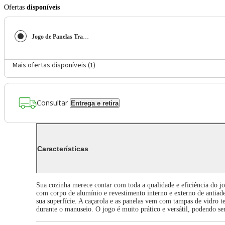
Ofertas
disponíveis
Jogo de Panelas Tramontina Turim 5 Peças em Alumínio Antiaderente Starflon Max Preto
Mais ofertas disponíveis (
1
)
Consultar
Entrega e retira
Características
Sua cozinha merece contar com toda a qualidade e eficiência do 
com corpo de alumínio e revestimento interno e externo de antiad
sua superfície. A caçarola e as panelas vem com tampas de vidro
durante o manuseio. O jogo é muito prático e versátil, podendo ser