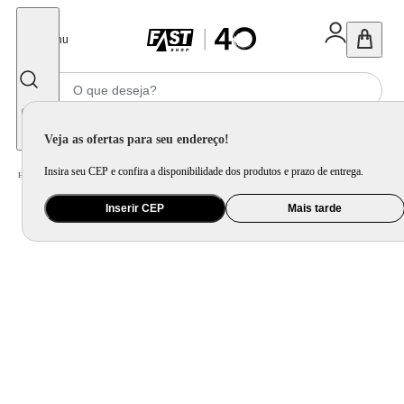
Fechar
Menu
Informe seu CEP
Veja as ofertas para seu endereço!
Insira seu CEP e confira a disponibilidade dos produtos e prazo de entrega.
Home
/
Utilidade Doméstica
/
Mesa
/
Aparelho de Jantar e Prato Avulso
Inserir CEP
Mais tarde