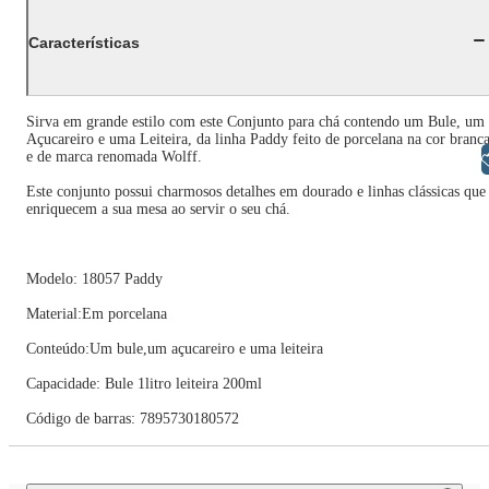
Características
Sirva em grande estilo com este Conjunto para chá contendo um Bule, um
Açucareiro e uma Leiteira, da linha Paddy feito de porcelana na cor branc
e de marca renomada Wolff.
Libras
Este conjunto possui charmosos detalhes em dourado e linhas clássicas que
enriquecem a sua mesa ao servir o seu chá.
Modelo: 18057 Paddy
Material:Em porcelana
Conteúdo:Um bule,um açucareiro e uma leiteira
Capacidade: Bule 1litro leiteira 200ml
Código de barras: 7895730180572