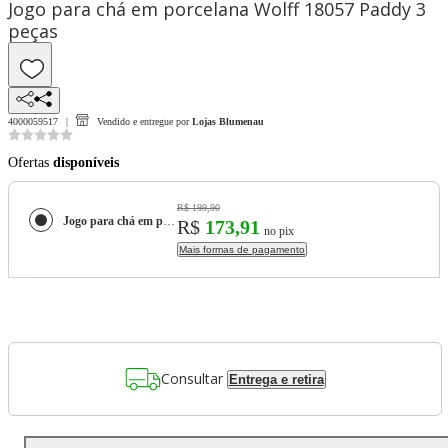
Jogo para chá em porcelana Wolff 18057 Paddy 3
peças
4000059517
Vendido e entregue por
Lojas Blumenau
Ofertas
disponíveis
R$ 199,90
Jogo para chá em porcelana Wolff 18057 Paddy 3 peças
R$
173,91
no pix
Mais formas de pagamento
Consultar
Entrega e retira