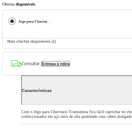
Ofertas
disponíveis
Jogo para Churrasco Tramontina 26499037 - 2 Peças
Mais ofertas disponíveis (
1
)
Consultar
Entrega e retira
Características
Com o Jogo para Churrasco Tramontina fica fácil caprichar no churr
confeccionados em aço inox de alta qualidade com cabos alongado