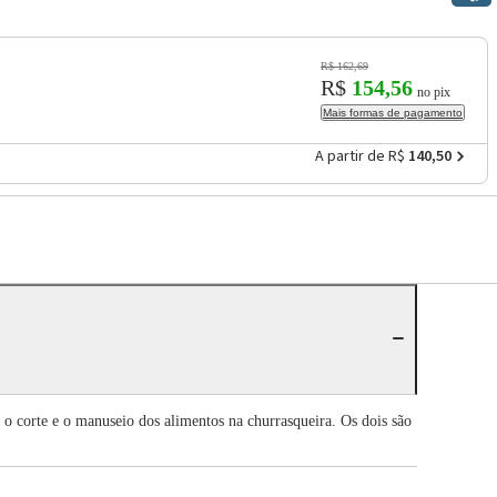
R$ 162,69
R$
154,56
no pix
Mais formas de pagamento
A partir de R$
140,50
m o corte e o manuseio dos alimentos na churrasqueira. Os dois são