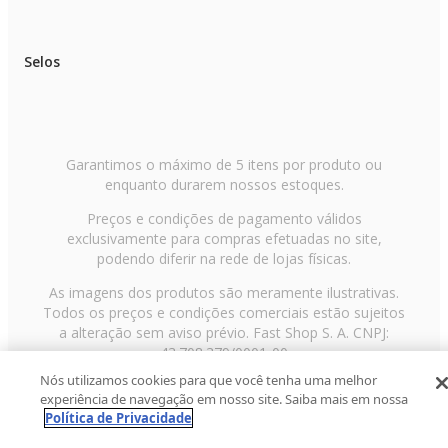
Selos
Garantimos o máximo de 5 itens por produto ou
enquanto durarem nossos estoques.
Preços e condições de pagamento válidos
exclusivamente para compras efetuadas no site,
podendo diferir na rede de lojas físicas.
As imagens dos produtos são meramente ilustrativas.
Todos os preços e condições comerciais estão sujeitos
a alteração sem aviso prévio. Fast Shop S. A. CNPJ:
43.708.379/0001-00
Nós utilizamos cookies para que você tenha uma melhor
Avenida Zaki Narchi, nº 1650, sobreloja, Carandiru, São
experiência de navegação em nosso site. Saiba mais em nossa
Paulo/SP, CEP 02029-001, Telefone: 11 3003-3728 ©
Política de Privacidade
2013 Fast Shop - Todos os direitos reservados
RF