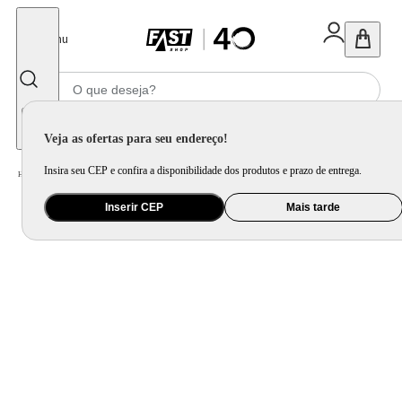
Fechar
Menu
Informe seu CEP
Veja as ofertas para seu endereço!
Insira seu CEP e confira a disponibilidade dos produtos e prazo de entrega.
Home
/
Utilidade Doméstica
/
Churrasco
/
Utensílio para Churrasco
Inserir CEP
Mais tarde