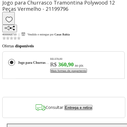
Jogo para Churrasco Tramontina Polywood 12
Peças Vermelho - 21199796
4000068710
Vendido e entregue por
Casas Bahia
Ofertas
disponíveis
R$ 379,90
Jogo para Churrasco Tramontina Polywood 12 Peças Vermelho - 21199796
R$
360,90
no pix
Mais formas de pagamento
Consultar
Entrega e retira