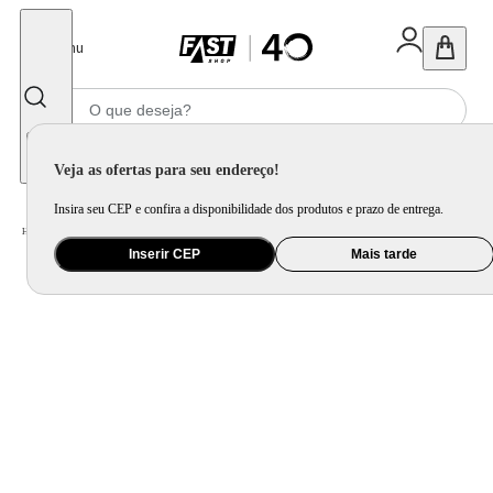
Fechar
Menu
Informe seu CEP
Veja as ofertas para seu endereço!
Insira seu CEP e confira a disponibilidade dos produtos e prazo de entrega.
Home
/
Utilidade Doméstica
/
Churrasco
/
Utensílio para Churrasco
Inserir CEP
Mais tarde