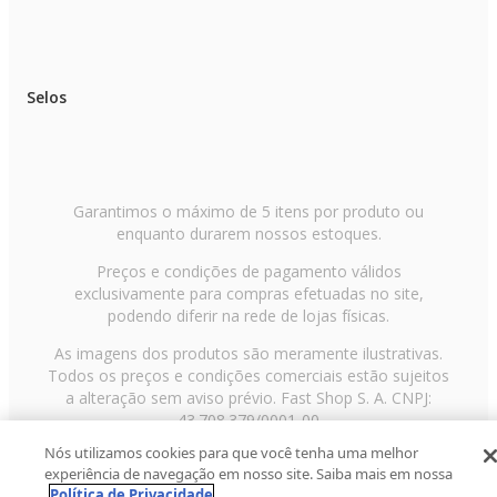
Selos
Garantimos o máximo de 5 itens por produto ou
enquanto durarem nossos estoques.
Preços e condições de pagamento válidos
exclusivamente para compras efetuadas no site,
podendo diferir na rede de lojas físicas.
As imagens dos produtos são meramente ilustrativas.
Todos os preços e condições comerciais estão sujeitos
a alteração sem aviso prévio. Fast Shop S. A. CNPJ:
43.708.379/0001-00
Nós utilizamos cookies para que você tenha uma melhor
Avenida Zaki Narchi, nº 1650, sobreloja, Carandiru, São
experiência de navegação em nosso site. Saiba mais em nossa
Paulo/SP, CEP 02029-001, Telefone: 11 3003-3728 ©
Política de Privacidade