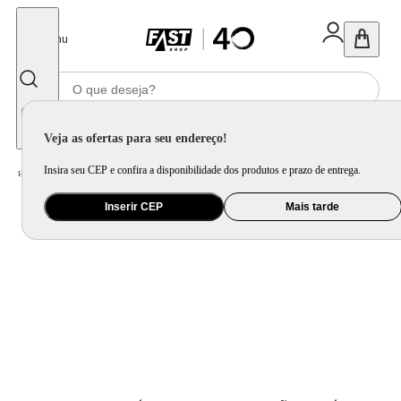
Fechar
Menu
Informe seu CEP
Veja as ofertas para seu endereço!
Insira seu CEP e confira a disponibilidade dos produtos e prazo de entrega.
Home
/
Mercado
/
Bebida
/
Bebida Não Alcoolica
Inserir CEP
Mais tarde