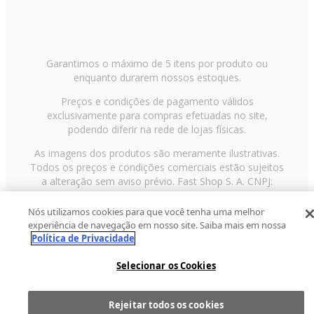
Garantimos o máximo de 5 itens por produto ou
enquanto durarem nossos estoques.
Preços e condições de pagamento válidos
exclusivamente para compras efetuadas no site,
podendo diferir na rede de lojas físicas.
As imagens dos produtos são meramente ilustrativas.
Todos os preços e condições comerciais estão sujeitos
a alteração sem aviso prévio. Fast Shop S. A. CNPJ:
43.708.379/0001-00
Nós utilizamos cookies para que você tenha uma melhor
Avenida Zaki Narchi, nº 1650, sobreloja, Carandiru, São
experiência de navegação em nosso site. Saiba mais em nossa
Paulo/SP, CEP 02029-001, Telefone: 11 3003-3728 ©
Política de Privacidade
2013 Fast Shop - Todos os direitos reservados
RF
Selecionar os Cookies
Rejeitar todos os cookies