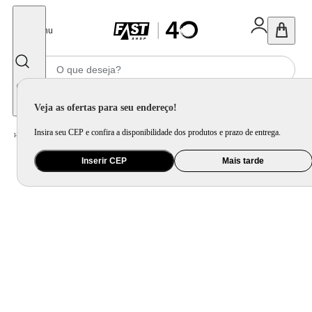
Fechar
Menu
Informe seu CEP
Veja as ofertas para seu endereço!
Insira seu CEP e confira a disponibilidade dos produtos e prazo de entrega.
Home
/
Mercado
/
Alimento
/
Antepasto e Aperitivo
Inserir CEP
Mais tarde