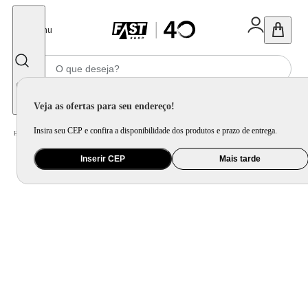
Fechar
Menu
Informe seu CEP
Veja as ofertas para seu endereço!
Insira seu CEP e confira a disponibilidade dos produtos e prazo de entrega.
Home
/
Mercado
/
Bebida
/
Bebida Não Alcoolica
Inserir CEP
Mais tarde