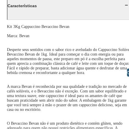
Características
Kit 3Kg Cappuccino Bevaccino Bevan
Marca: Bevan
Desperte seus sentidos com o sabor rico e aveludado do Cappuccino Solúv
Bevaccino Bevan de 1kg. Ideal para começar o dia com energia ou para
aqueles momentos de pausa, este preparo em pó é a escolha perfeita para
quem aprecia a combinação clássica de café e leite com um toque de doçur
Fácil e rápido de preparar, basta adicionar água quente e desfrutar de uma
Libras
bebida cremosa e reconfortante a qualquer hora.
A marca Bevan é reconhecida por sua qualidade e tradição no mercado de
cafés solúveis, e o Bevaccino não é exceção. Com um sabor equilibrado e
uma textura suave, este cappuccino é ideal para os amantes de café que
buscam praticidade sem abrir mão do sabor. A embalagem de 1kg garante
que você terá sempre à mão o prazer de um cappuccino delicioso, seja em
casa ou no escritório.
O Bevaccino Bevan não é um produto dietético e contém glúten, sendo
adequado para quem não possui restrições alimentares específicas. A