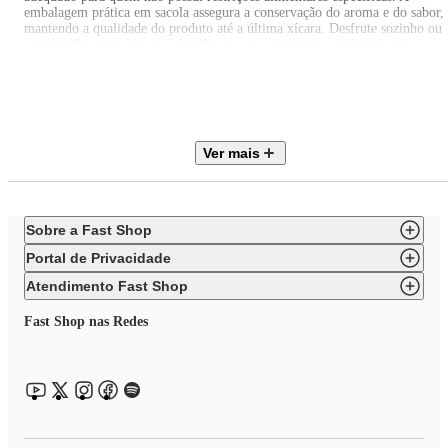
embalagem prática em sacola assegura a conservação do aroma e do sabor,
mantendo a qualidade do produto até a última xícara. Desfrute sozinho ou
compartilhe com amigos e familiares; este cappuccino solúvel é uma
excelente opção para qualquer ocasião.
Transforme suas pausas diárias em momentos de puro prazer com o
Cappuccino Solúvel Bevaccino Bevan. Uma experiência de sabor que
convida a uma pausa relaxante no meio da rotina agitada. Adicione este
Ver mais
cappuccino à sua rotina e sinta o conforto de uma bebida quente e saborosa
sempre que desejar.
Sobre a Fast Shop
Portal de Privacidade
Atendimento Fast Shop
Fast Shop nas Redes