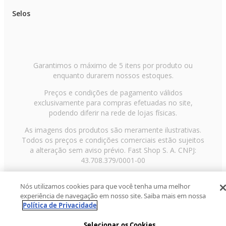
Selos
Garantimos o máximo de 5 itens por produto ou
enquanto durarem nossos estoques.
Preços e condições de pagamento válidos
exclusivamente para compras efetuadas no site,
podendo diferir na rede de lojas físicas.
As imagens dos produtos são meramente ilustrativas.
Todos os preços e condições comerciais estão sujeitos
a alteração sem aviso prévio. Fast Shop S. A. CNPJ:
43.708.379/0001-00
Avenida Zaki Narchi, nº 1650, sobreloja, Carandiru, São
Nós utilizamos cookies para que você tenha uma melhor
Paulo/SP, CEP 02029-001, Telefone: 11 3003-3728 ©
experiência de navegação em nosso site. Saiba mais em nossa
2013 Fast Shop - Todos os direitos reservados
RF
Política de Privacidade
Selecionar os Cookies