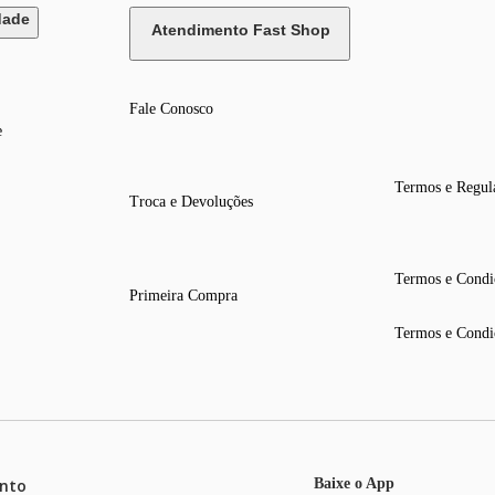
dade
Atendimento Fast Shop
Fale Conosco
e
Termos e Regul
Troca e Devoluções
Termos e Condi
Primeira Compra
Termos e Condi
nto
Baixe o App