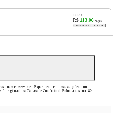
R$ 125,64
R$
113,08
no pix
Mais formas de pagamento
res e nem conservantes. Experimente com massas, polenta ou
as foi registrado na Câmara de Comércio de Bolonha nos anos 80.