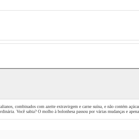
lianos, combinados com azeite extravirgem e carne suína, e não contém açúca
ordinária. Você sabia? O molho à bolonhesa passou por várias mudanças e apen