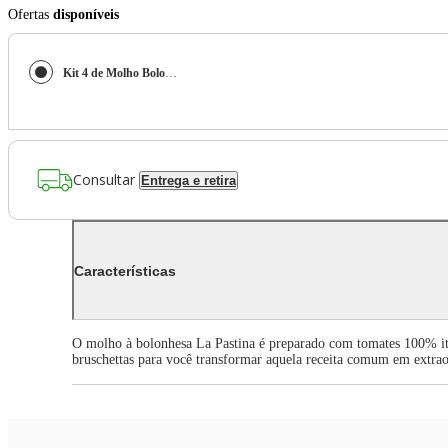
Ofertas
disponíveis
Kit 4 de Molho Bolonhesa Italiano 320G La Pastina - Pronto Para Consumo
Consultar
Entrega e retira
Características
O molho à bolonhesa La Pastina é preparado com tomates 100% ita
bruschettas para você transformar aquela receita comum em extra