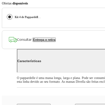
Ofertas
disponíveis
Kit 4 de Pappardelle Nidi Italiano 500G Divella
Consultar
Entrega e retira
Características
O pappardelle é uma massa longa, larga e plana. Pode ser consumi
esta linha devido ao seu formato. As massas Divella são feitas ex