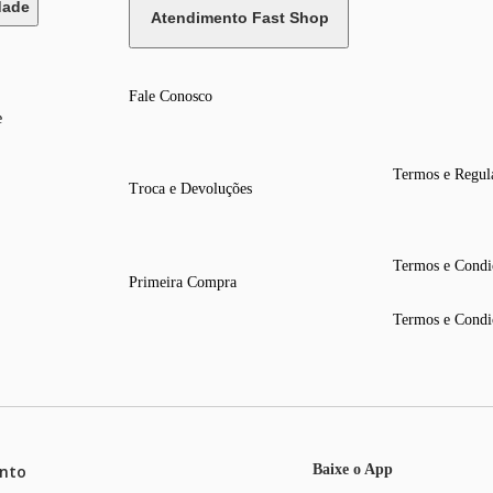
dade
Atendimento Fast Shop
Fale Conosco
e
Termos e Regul
Troca e Devoluções
Termos e Condi
Primeira Compra
Termos e Condi
nto
Baixe o App