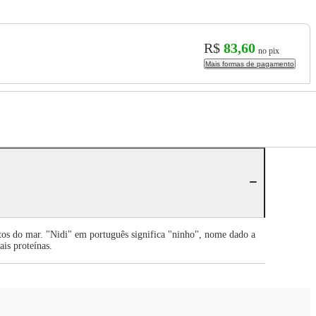
R$
83,60
no pix
Mais formas de pagamento
tos do mar. "Nidi" em português significa "ninho", nome dado a
is proteínas.