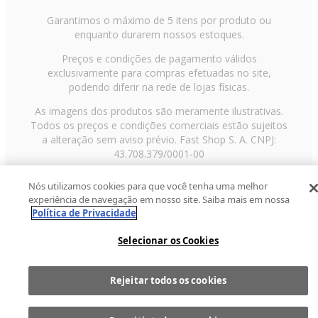
Garantimos o máximo de 5 itens por produto ou
enquanto durarem nossos estoques.
Preços e condições de pagamento válidos
exclusivamente para compras efetuadas no site,
podendo diferir na rede de lojas físicas.
As imagens dos produtos são meramente ilustrativas.
Todos os preços e condições comerciais estão sujeitos
a alteração sem aviso prévio. Fast Shop S. A. CNPJ:
43.708.379/0001-00
Avenida Zaki Narchi, nº 1650, sobreloja, Carandiru, São
Nós utilizamos cookies para que você tenha uma melhor
Paulo/SP, CEP 02029-001, Telefone: 11 3003-3728 ©
experiência de navegação em nosso site. Saiba mais em nossa
2013 Fast Shop - Todos os direitos reservados
RF
Política de Privacidade
Selecionar os Cookies
Rejeitar todos os cookies
Comprar
1