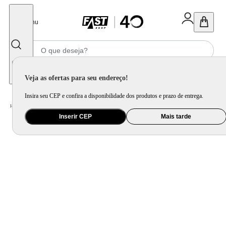
Fechar
Menu
Informe seu CEP
Veja as ofertas para seu endereço!
Insira seu CEP e confira a disponibilidade dos produtos e prazo de entrega.
Home
/
Mercado
/
Bebida
/
Bebida Não Alcoolica
Inserir CEP
Mais tarde