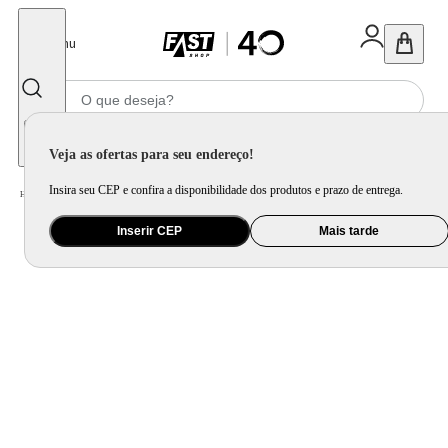
Fechar
Menu
Informe seu CEP
Veja as ofertas para seu endereço!
Insira seu CEP e confira a disponibilidade dos produtos e prazo de entrega.
Home
/
Utilidade Doméstica
/
Cozinha
/
Chá e Café
Inserir CEP
Mais tarde