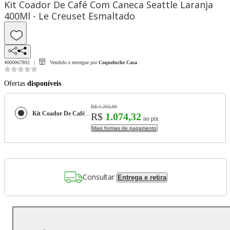
Kit Coador De Café Com Caneca Seattle Laranja
400Ml - Le Creuset Esmaltado
4000067892
Vendido e entregue por
Coqueluche Casa
Ofertas
disponíveis
R$ 1.263,90
Kit Coador De Café Com Caneca Seattle Laranja 400Ml - Le Creuset Esmaltado
R$
1.074,32
no pix
Mais formas de pagamento
Consultar
Entrega e retira