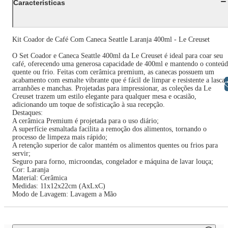
Características
Kit Coador de Café Com Caneca Seattle Laranja 400ml - Le Creuset
O Set Coador e Caneca Seattle 400ml da Le Creuset é ideal para coar seu
café, oferecendo uma generosa capacidade de 400ml e mantendo o conteú
quente ou frio. Feitas com cerâmica premium, as canecas possuem um
acabamento com esmalte vibrante que é fácil de limpar e resistente a lascas
Libras
arranhões e manchas. Projetadas para impressionar, as coleções da Le
Creuset trazem um estilo elegante para qualquer mesa e ocasião,
adicionando um toque de sofisticação à sua recepção.
Destaques:
A cerâmica Premium é projetada para o uso diário;
A superfície esmaltada facilita a remoção dos alimentos, tornando o
processo de limpeza mais rápido;
A retenção superior de calor mantém os alimentos quentes ou frios para
servir;
Seguro para forno, microondas, congelador e máquina de lavar louça;
Cor: Laranja
Material: Cerâmica
Medidas: 11x12x22cm (AxLxC)
Modo de Lavagem: Lavagem a Mão