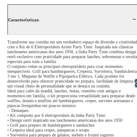
Características
Transforme sua cozinha em um verdadeiro espaço de diversão e criativida
com o Kit de 6 Eletroportáteis Ariete Party Time. Inspirada nas clássicas
lanchonetes americanas dos anos 1950, a linha Party Time combina design
retrô exclusivo com praticidade para preparar lanches, sobremesas e receita
especiais para toda a família.
O conjunto reúne os principais eletroportáteis para criar momentos
inesquecíveis: Grill para hambúrgueres, Crepeira, Sorveteira, Sanduicheira
3 em 1, Máquina de Waffle e Pipoqueira Elétrica. Cada produto foi
desenvolvido para oferecer praticidade no preparo, facilidade de limpeza e
Libras
um visual cheio de personalidade que se destaca na cozinha.
Ideal para cafés da manhã, lanches, festas, reuniões com amigos e
momentos em família, o kit proporciona versatilidade para preparar desde
waffles, donuts e muffins até hambúrgueres, crepes, sorvetes artesanais e
pipocas fresquinhas em poucos minutos.
- Destaques
• Kit composto por 6 eletroportáteis da linha Party Time
• Design retrô inspirado nas lanchonetes americanas dos anos 1950
• Grill para preparo de hambúrgueres e sanduíches
• Crepeira ideal para crepes, panquecas e wraps
• Sorveteira para preparo de gelatos, sorbets e frozen iogurtes