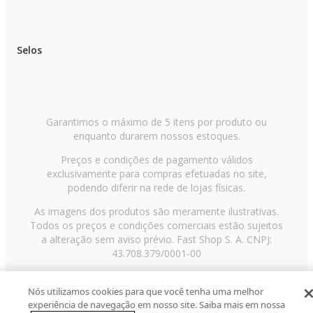
• Produtos desenvolvidos para uso doméstico
• A Sorveteira requer pré-resfriamento da tigela por 24 horas antes do uso
• A Pipoqueira utiliza sistema de aquecimento por ar quente, dispensando
óleo ou gordura
Selos
• A Sanduicheira acompanha placas para sanduíches, donuts e muffins
• O Grill possui bandeja removível para coleta de gordura
• Utilizar os produtos conforme a voltagem informada (220V)
• Imagens meramente ilustrativas.
Garantimos o máximo de 5 itens por produto ou
enquanto durarem nossos estoques.
Preços e condições de pagamento válidos
exclusivamente para compras efetuadas no site,
podendo diferir na rede de lojas físicas.
As imagens dos produtos são meramente ilustrativas.
Todos os preços e condições comerciais estão sujeitos
a alteração sem aviso prévio. Fast Shop S. A. CNPJ:
43.708.379/0001-00
Avenida Zaki Narchi, nº 1650, sobreloja, Carandiru, São
Paulo/SP, CEP 02029-001, Telefone: 11 3003-3728 ©
Nós utilizamos cookies para que você tenha uma melhor
experiência de navegação em nosso site. Saiba mais em nossa
2013 Fast Shop - Todos os direitos reservados
RF