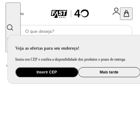
Fechar
Menu
Informe seu CEP
Veja as ofertas para seu endereço!
Insira seu CEP e confira a disponibilidade dos produtos e prazo de entrega.
Home
/
Eletroportátil
/
Preparo de Alimento
/
Sanduicheira
Inserir CEP
Mais tarde