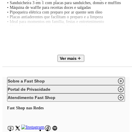
• Sanduicheira 3 em 1 com placas para sanduíches, donuts e muffins
• Máquina de waffle para receitas doces e salgadas
• Pipoqueira elétrica com preparo por ar quente sem óleo
• Placas antiaderentes que facilitam o preparo e a limpeza
• Ideal para momentos em família, festas e entretenimento
• Visual decorativo que valoriza qualquer cozinha
- Composição do kit
• 1 GRILL ELÉTRICO ARIETE PARTY TIME RETRÔ 1200W
VERMELHO 220V 00C020500ARBR
• 1 CREPEIRA ARIETE PARTY TIME RETRÔ 28CM ANTIADERENT
1000W VERMELHO 220V 00C020200ARBR
• 1 SORVETEIRA ARIETE PARTY TIME RETRÔ 1,5L COM TIGELA
Ver mais
REMOVIVEL 12W VERMELHO 220V 00C064300ARBR
• 1 SANDUICHEIRA 3 EM 1 ARIETE PARTY TIME RETRÔ 700W
VERMELHO 220V 00C197200ARBR
• 1 MÁQUINA DE WAFFLE ARIETE PARTY TIME RETRÔ 700W
VERMELHO 220V 00C197300ARBR
Sobre a Fast Shop
• 1 PIPOQUEIRA ELÉTRICA ARIETE PARTY TIME RETRO 1100W
VERMELHO 220V 00C295700ARBR
Portal de Privacidade
- Especificações
• Marca: Ariete
Atendimento Fast Shop
• Linha: Party Time
• Cor: Vermelho
Fast Shop nas Redes
• Voltagem: 220V
- Grill Elétrico Party Time
• Material: Antiaderente
• Altura: 16,5 cm
• Largura: 30 cm