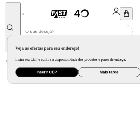
Fechar
Menu
Informe seu CEP
Veja as ofertas para seu endereço!
Insira seu CEP e confira a disponibilidade dos produtos e prazo de entrega.
Home
/
Informática e Games
/
Periférico
/
Carregador, HD Externo, Powerbank e Mais
Inserir CEP
Mais tarde