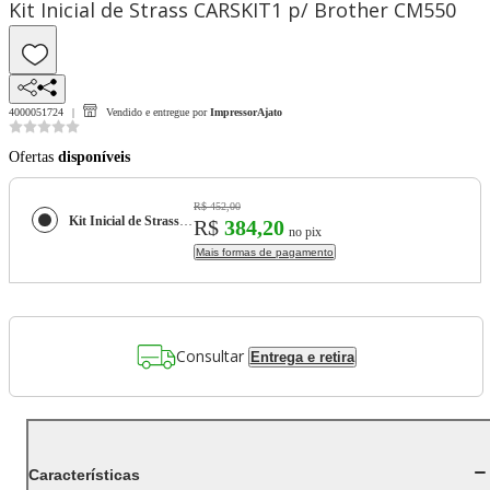
Kit Inicial de Strass CARSKIT1 p/ Brother CM550
4000051724
Vendido e entregue por
ImpressorAjato
Ofertas
disponíveis
R$ 452,00
Kit Inicial de Strass CARSKIT1 p/ Brother CM550
R$
384,20
no pix
Mais formas de pagamento
Consultar
Entrega e retira
Características