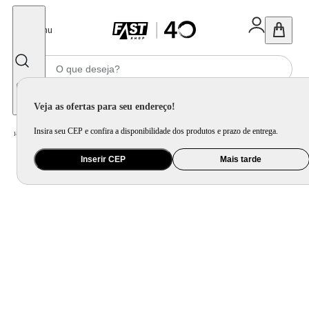
Fechar
Menu
Informe seu CEP
Veja as ofertas para seu endereço!
Insira seu CEP e confira a disponibilidade dos produtos e prazo de entrega.
Home
/
Eletroportátil
/
Máquina de Costura
/
Kit Máquina de Costura HD4423 Black e Bolsa de Transporte
Inserir CEP
Mais tarde