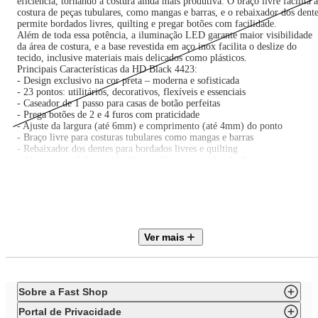
eficiência, tornando a costura ainda mais produtiva. O braço livre facilita a
costura de peças tubulares, como mangas e barras, e o rebaixador dos dent
permite bordados livres, quilting e pregar botões com facilidade.
Além de toda essa potência, a iluminação LED garante maior visibilidade
da área de costura, e a base revestida em aço inox facilita o deslize do
tecido, inclusive materiais mais delicados como plásticos.
Principais Características da HD Black 4423:
- Design exclusivo na cor preta – moderna e sofisticada
- 23 pontos: utilitários, decorativos, flexíveis e essenciais
- Caseador de 1 passo para casas de botão perfeitas
- Prega botões de 2 e 4 furos com praticidade
- Ajuste da largura (até 6mm) e comprimento (até 4mm) do ponto
- Braço livre para costuras tubulares como mangas e barras
- Rebaixador dos dentes para bordados livres e quilting
- Ajuste manual da pressão da sapatilha para tecidos de diversas espessuras
- Ajuste da posição da agulha: direita, centro e esquerda
- Velocidade de até 1.100 pontos por minuto – mais rapidez e eficiência
- Iluminação LED para mais clareza na costura
- Base em aço inox para facilitar o deslizamento dos tecidos
- Estrutura interna de metal para maior estabilidade e resistência
Ver mais
Sobre a Fast Shop
Portal de Privacidade