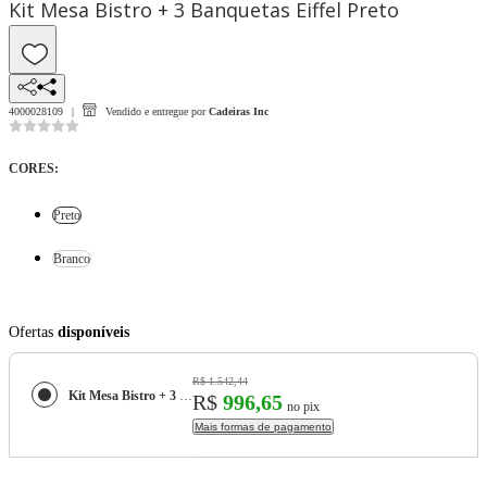
Kit Mesa Bistro + 3 Banquetas Eiffel Preto
4000028109
Vendido e entregue por
Cadeiras Inc
CORES
:
Preto
Branco
Ofertas
disponíveis
R$ 1.542,44
Kit Mesa Bistro + 3 Banquetas Eiffel
R$
996,65
no pix
Mais formas de pagamento