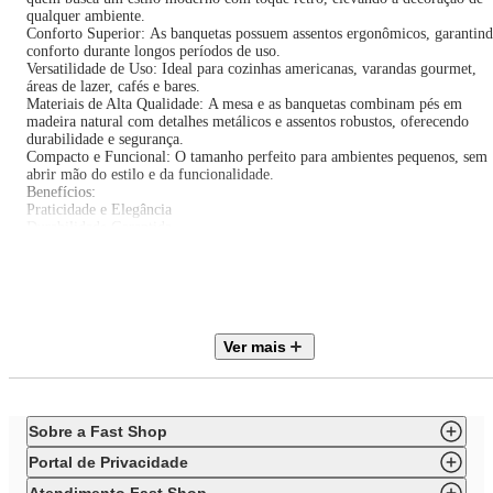
qualquer ambiente.
Conforto Superior: As banquetas possuem assentos ergonômicos, garantin
conforto durante longos períodos de uso.
Versatilidade de Uso: Ideal para cozinhas americanas, varandas gourmet,
áreas de lazer, cafés e bares.
Materiais de Alta Qualidade: A mesa e as banquetas combinam pés em
madeira natural com detalhes metálicos e assentos robustos, oferecendo
durabilidade e segurança.
Compacto e Funcional: O tamanho perfeito para ambientes pequenos, sem
abrir mão do estilo e da funcionalidade.
Benefícios:
Praticidade e Elegância
Durabilidade Garantida
Facilidade de Limpeza
Compacto e Versátil
Descrição Técnica da Banqueta Eiffel:
Altura Total: 107cm
Altura Do Chão Até o Assento: 67cm
Profundidade: 40cm
Ver mais
Profundidade interna do assento: 38 cm
Largura: 47
Largura interna do assento: 44 cm
Peso Suportado: 120 Kg
Descrição Técnica Da Mesa Bistro Eiffel:
Sobre a Fast Shop
Altura Total: 106cm
Diametro: 60cm
Portal de Privacidade