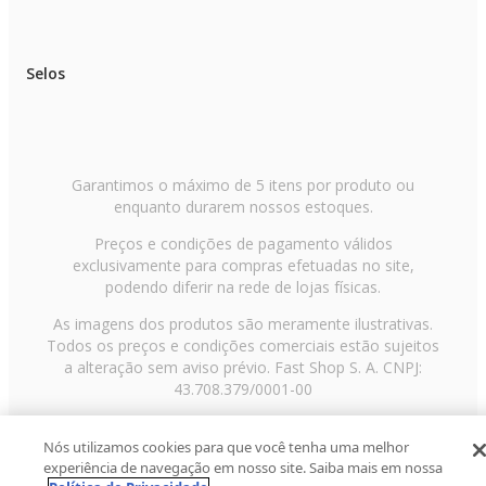
Selos
Garantimos o máximo de 5 itens por produto ou
enquanto durarem nossos estoques.
Preços e condições de pagamento válidos
exclusivamente para compras efetuadas no site,
podendo diferir na rede de lojas físicas.
As imagens dos produtos são meramente ilustrativas.
Todos os preços e condições comerciais estão sujeitos
a alteração sem aviso prévio. Fast Shop S. A. CNPJ:
43.708.379/0001-00
Avenida Zaki Narchi, nº 1650, sobreloja, Carandiru, São
Nós utilizamos cookies para que você tenha uma melhor
Paulo/SP, CEP 02029-001, Telefone: 11 3003-3728 ©
experiência de navegação em nosso site. Saiba mais em nossa
2013 Fast Shop - Todos os direitos reservados
RF