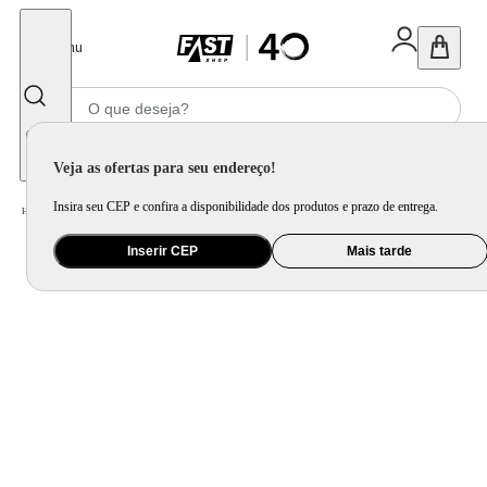
Fechar
Menu
Informe seu CEP
Veja as ofertas para seu endereço!
Insira seu CEP e confira a disponibilidade dos produtos e prazo de entrega.
Home
/
Móveis e Decoração
/
Móveis para Área Externa
/
Mesa para Área Externa
Inserir CEP
Mais tarde