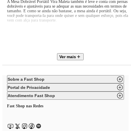
A Mesa Dobrável Portátil Vira Maleta também é leve e conta com pernas
dobráveis e ajustáveis para se adequar as suas necessidades em termos de
tamanho. E como se ainda não bastasse, a mesa ainda é portátil. Ou seja,
você pode transporta-la para onde quiser e sem qualquer esforço, pois ela
vem com alça para transporte.
Vantagens:
-Dobrável
-Portátil
-Ocupa pouco espaço
-Multi-Uso
-Vira Maleta
Ver mais
-Alça Para Transporte
-4 Banquinhos Dobráveis Brancos
Descrições Técnicas da Mesa Dobrável Portátil Vira Maleta 120x60cm:
-Altura Total: 70cm
Sobre a Fast Shop
-Largura: 60cm
-Comprimento: 120cm
Portal de Privacidade
-Produzidas em Alumínio
-Tampos de Mdf
Atendimento Fast Shop
-Peso Suportado: 30Kgs
-Garantia: 3 meses
Fast Shop nas Redes