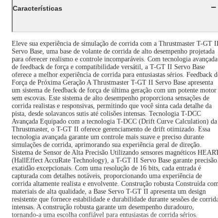
Características
Eleve sua experiência de simulação de corrida com a Thrustmaster T-GT I
Servo Base, uma base de volante de corrida de alto desempenho projetada
para oferecer realismo e controle incomparáveis. Com tecnologia avançada
de feedback de força e compatibilidade versátil, a T-GT II Servo Base
oferece a melhor experiência de corrida para entusiastas sérios. Feedback d
Força de Próxima Geração A Thrustmaster T-GT II Servo Base apresenta
um sistema de feedback de força de última geração com um potente motor
sem escovas. Este sistema de alto desempenho proporciona sensações de
corrida realistas e responsivas, permitindo que você sinta cada detalhe da
pista, desde solavancos sutis até colisões intensas. Tecnologia T-DCC
Avançada Equipado com a tecnologia T-DCC (Drift Curve Calculation) da
Thrustmaster, o T-GT II oferece gerenciamento de drift otimizado. Essa
tecnologia avançada garante um controle mais suave e preciso durante
simulações de corrida, aprimorando sua experiência geral de direção.
Sistema de Sensor de Alta Precisão Utilizando sensores magnéticos HEAR
(HallEffect AccuRate Technology), a T-GT II Servo Base garante precisão
exatidão excepcionais. Com uma resolução de 16 bits, cada entrada é
capturada com detalhes notáveis, proporcionando uma experiência de
corrida altamente realista e envolvente. Construção robusta Construída co
materiais de alta qualidade, a Base Servo T-GT II apresenta um design
resistente que fornece estabilidade e durabilidade durante sessões de corrid
intensas. A construção robusta garante um desempenho duradouro,
tornando-a uma escolha confiável para entusiastas de corrida sérios.