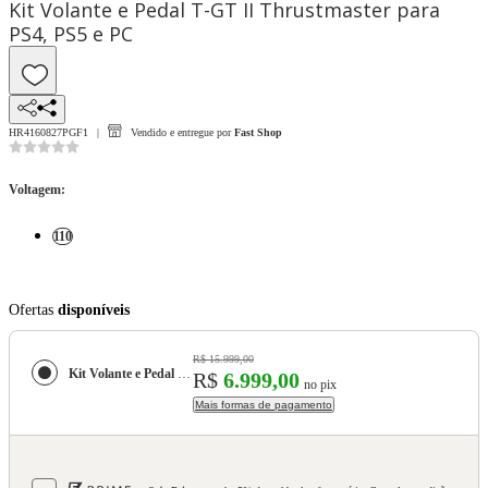
Kit Volante e Pedal T-GT II Thrustmaster para
PS4, PS5 e PC
HR4160827PGF1
Vendido e entregue por
Fast Shop
Voltagem
:
110
Ofertas
disponíveis
R$ 15.999,00
Kit Volante e Pedal T-GT II Thrustmaster para PS4, PS5 e PC
R$
6.999,00
no pix
Mais formas de pagamento