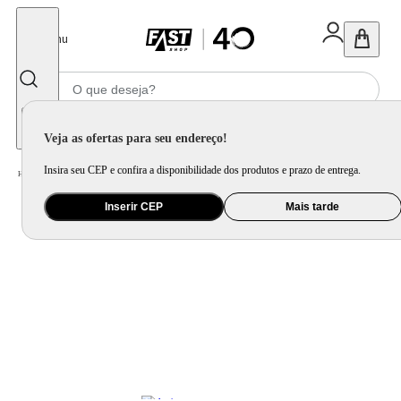
Fechar
Menu
Informe seu CEP
Veja as ofertas para seu endereço!
Insira seu CEP e confira a disponibilidade dos produtos e prazo de entrega.
Home
/
Informática e Games
/
Console, Jogo e Acessório
Inserir CEP
Mais tarde