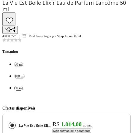
La Vie Est Belle Elixir Eau de Parfum Lancôme 50
ml
4000052776
Vendido e entregue por
Shop Luxo Oficial
Tamanho
:
30 ml
100 ml
50 ml
Ofertas
disponíveis
R$
1.014,00
no pix
La Vie Est Belle Elixir Eau de Parfum Lancôme
Mais formas de pagamento