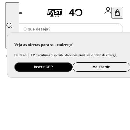
Fechar
Menu
Informe seu CEP
Veja as ofertas para seu endereço!
Insira seu CEP e confira a disponibilidade dos produtos e prazo de entrega.
Home
/
Saúde e Beleza
/
Perfume
/
La Vie Est Belle Elixir Eau de Parfum Lancôme
Inserir CEP
Mais tarde