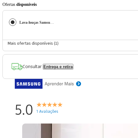
Ofertas
disponíveis
Lava-louças Samsung Black Inox com 10 Serviços, Limpeza Silenciosa e Display LED - 220V
Mais ofertas disponíveis (
1
)
Consultar
Entrega e retira
5.0
1 Avaliações