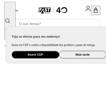
Fechar
Menu
Informe seu CEP
Veja as ofertas para seu endereço!
Insira seu CEP e confira a disponibilidade dos produtos e prazo de entrega.
Home
/
Eletroportátil
/
Equipamento de Limpeza
/
Lavadora de Alta Pressão
Inserir CEP
Mais tarde