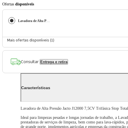
Ofertas
disponíveis
Lavadora de Alta Pressão Jacto J12000 7,5CV Trifásica Stop Total - 440v
Mais ofertas disponíveis (
1
)
Consultar
Entrega e retira
Características
Lavadora de Alta Pressão Jacto J12000 7,5CV Trifásica Stop Tota
Ideal para limpezas pesadas e longas jornadas de trabalho, a Lava
prestadoras de serviços de limpeza, bem como para lava-rápidos, po
de grande porte, implementos agrícolas e empresas da construção c