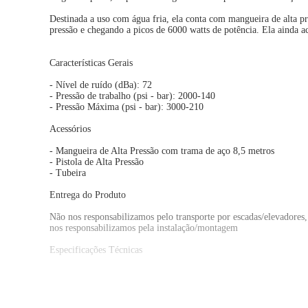
Destinada a uso com água fria, ela conta com mangueira de alta p
pressão e chegando a picos de 6000 watts de potência. Ela ainda 
Características Gerais
- Nível de ruído (dBa): 72
- Pressão de trabalho (psi - bar): 2000-140
- Pressão Máxima (psi - bar): 3000-210
Acessórios
- Mangueira de Alta Pressão com trama de aço 8,5 metros
- Pistola de Alta Pressão
- Tubeira
Entrega do Produto
Não nos responsabilizamos pelo transporte por escadas/elevadores
nos responsabilizamos pela instalação/montagem
Especificações Técnicas
Pressão: 3000 PSI — acima de 2.000 libras
Potência: 6000 W — acima de 5.000 W
Vazão: 1200 L/h — acima de 1.000 litros/hora
Comprimento do fio: 5 metros