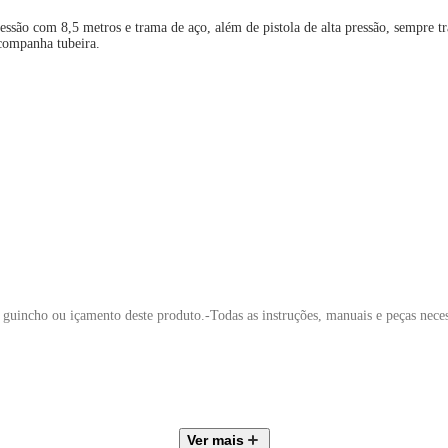
ressão com 8,5 metros e trama de aço, além de pistola de alta pressão, sempr
acompanha tubeira.
, guincho ou içamento deste produto.-Todas as instruções, manuais e peças nec
Ver mais