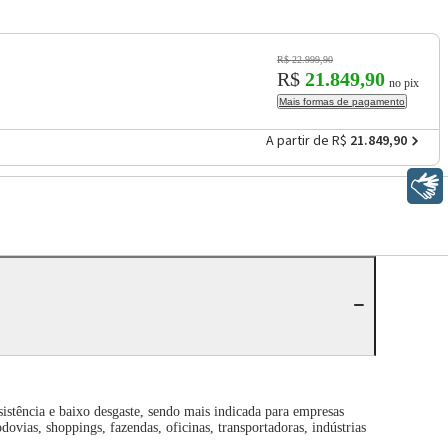
R$ 22.999,90
R$
21.849,90
no pix
Mais formas de pagamento
A partir de R$
21.849,90
Libras
sistência e baixo desgaste, sendo mais indicada para empresas
dovias, shoppings, fazendas, oficinas, transportadoras, indústrias