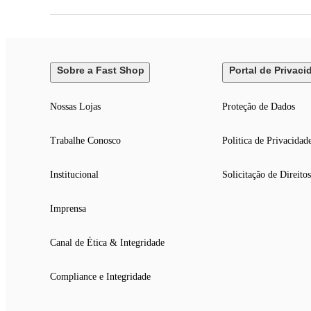
Consumo de energia: 6 kW/h
Cor: Laranja e Preto
Tensão/Voltagem: 440V
Garantia: 12 meses
Dimensões e Peso
Sobre a Fast Shop
Portal de Privaci
Altura: 1,00 m
Largura: 60,00 cm
Nossas Lojas
Proteção de Dados
Profundidade: 81,00 cm
Peso: 96,70 kg
Trabalhe Conosco
Politica de Privacidad
Conteúdo da Embalagem
1 Lavadora de Alta Pressão
Institucional
Solicitação de Direitos
Imprensa
Canal de Ética & Integridade
Compliance e Integridade