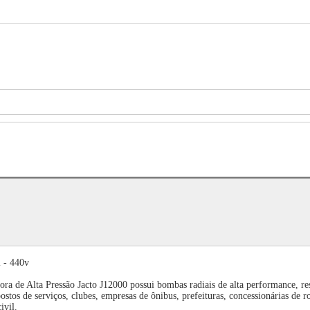
l - 440v
dora de Alta Pressão Jacto J12000 possui bombas radiais de alta performance, re
stos de serviços, clubes, empresas de ônibus, prefeituras, concessionárias de ro
ivil.