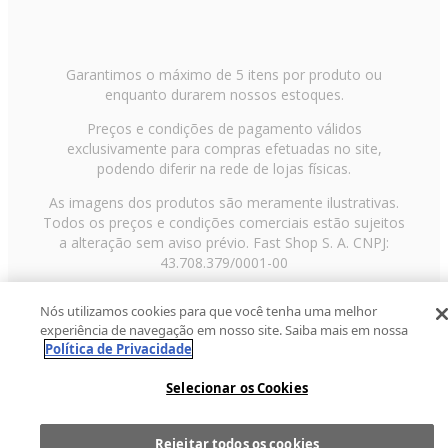
Garantimos o máximo de 5 itens por produto ou
enquanto durarem nossos estoques.
Preços e condições de pagamento válidos
exclusivamente para compras efetuadas no site,
podendo diferir na rede de lojas físicas.
As imagens dos produtos são meramente ilustrativas.
Todos os preços e condições comerciais estão sujeitos
a alteração sem aviso prévio. Fast Shop S. A. CNPJ:
43.708.379/0001-00
Avenida Zaki Narchi, nº 1650, sobreloja, Carandiru, São
Nós utilizamos cookies para que você tenha uma melhor
Paulo/SP, CEP 02029-001, Telefone: 11 3003-3728 ©
experiência de navegação em nosso site. Saiba mais em nossa
2013 Fast Shop - Todos os direitos reservados
RF
Política de Privacidade
Selecionar os Cookies
Rejeitar todos os cookies