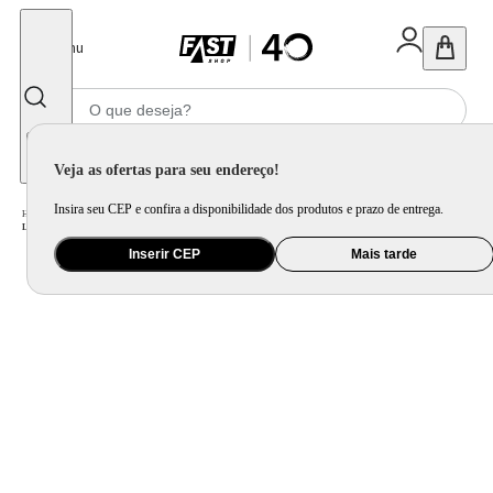
Fechar
Menu
Informe seu CEP
Veja as ofertas para seu endereço!
Insira seu CEP e confira a disponibilidade dos produtos e prazo de entrega.
Home
/
Eletroportátil
/
Equipamento de Limpeza
/
Lavadora de Alta Pressão
/
Lavadora de Alta Pressão Jacto J7000 Plus Profissional - Laranja/Preta
Inserir CEP
Mais tarde