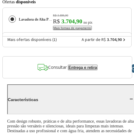
Ofertas
disponíveis
R$ 3.899,90
Lavadora de Alta Pressão Jacto J7000 Plus Profissional - Laranja/Preta
R$
3.704,90
no pix
Mais formas de pagamento
Mais ofertas disponíveis (
1
)
A partir de R$
3.704,90
Consultar
Entrega e retira
Libras
Características
Com design robusto, práticas e de alta performance, essas lavadoras de alta
pressão são versáteis e silenciosas, ideais para limpezas mais intensas.
Destinadas a uso profissional e com água fria, atendem as necessidades de