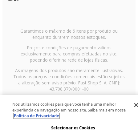
Garantimos o máximo de 5 itens por produto ou
enquanto durarem nossos estoques.
Preços e condições de pagamento válidos
exclusivamente para compras efetuadas no site,
podendo diferir na rede de lojas físicas.
As imagens dos produtos são meramente ilustrativas.
Todos os preços e condições comerciais estão sujeitos
a alteração sem aviso prévio. Fast Shop S. A. CNPJ:
43.708.379/0001-00
Avenida Zaki Narchi, nº 1650, sobreloja, Carandiru, São
Nós utilizamos cookies para que você tenha uma melhor
Paulo/SP, CEP 02029-001, Telefone: 11 3003-3728 ©
experiência de navegação em nosso site. Saiba mais em nossa
2013 Fast Shop - Todos os direitos reservados
RF
Política de Privacidade
Selecionar os Cookies