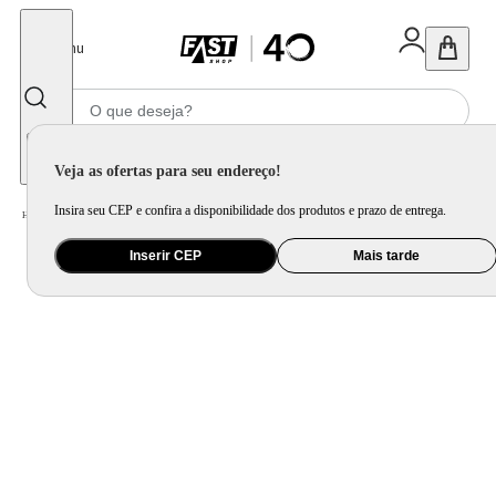
Fechar
Menu
Informe seu CEP
Veja as ofertas para seu endereço!
Insira seu CEP e confira a disponibilidade dos produtos e prazo de entrega.
Home
/
Eletroportátil
/
Equipamento de Limpeza
/
Lavadora de Alta Pressão
Inserir CEP
Mais tarde