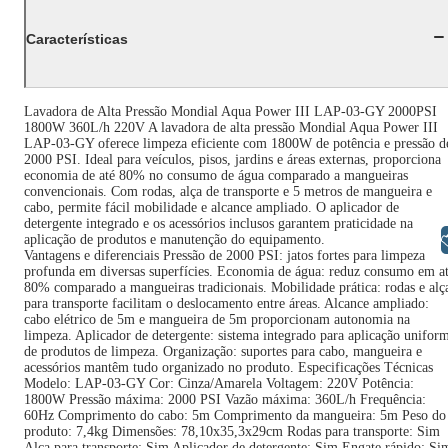
Características
Lavadora de Alta Pressão Mondial Aqua Power III LAP-03-GY 2000PSI
1800W 360L/h 220V A lavadora de alta pressão Mondial Aqua Power III
LAP-03-GY oferece limpeza eficiente com 1800W de potência e pressão d
2000 PSI. Ideal para veículos, pisos, jardins e áreas externas, proporciona
economia de até 80% no consumo de água comparado a mangueiras
convencionais. Com rodas, alça de transporte e 5 metros de mangueira e
cabo, permite fácil mobilidade e alcance ampliado. O aplicador de
detergente integrado e os acessórios inclusos garantem praticidade na
Libras
aplicação de produtos e manutenção do equipamento.
Vantagens e diferenciais Pressão de 2000 PSI: jatos fortes para limpeza
profunda em diversas superfícies. Economia de água: reduz consumo em a
80% comparado a mangueiras tradicionais. Mobilidade prática: rodas e alç
para transporte facilitam o deslocamento entre áreas. Alcance ampliado:
cabo elétrico de 5m e mangueira de 5m proporcionam autonomia na
limpeza. Aplicador de detergente: sistema integrado para aplicação unifor
de produtos de limpeza. Organização: suportes para cabo, mangueira e
acessórios mantêm tudo organizado no produto. Especificações Técnicas
Modelo: LAP-03-GY Cor: Cinza/Amarela Voltagem: 220V Potência:
1800W Pressão máxima: 2000 PSI Vazão máxima: 360L/h Frequência:
60Hz Comprimento do cabo: 5m Comprimento da mangueira: 5m Peso do
produto: 7,4kg Dimensões: 78,10x35,3x29cm Rodas para transporte: Sim
Alça para transporte: Sim Aplicador de detergente: Sim Engate rápido: Si