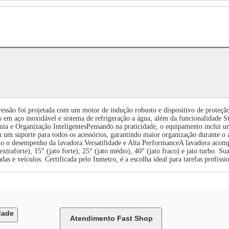
ressão foi projetada com um motor de indução robusto e dispositivo de proteçã
 em aço inoxidável e sistema de refrigeração a água, além da funcionalidade S
ia e Organização InteligentesPensando na praticidade, o equipamento inclui 
um suporte para todos os acessórios, garantindo maior organização durante o
ando o desempenho da lavadora.Versatilidade e Alta PerformanceA lavadora aco
o extraforte), 15° (jato forte), 25° (jato médio), 40° (jato fraco) e jato turbo.
das e veículos. Certificada pelo Inmetro, é a escolha ideal para tarefas profissi
dade
Atendimento Fast Shop