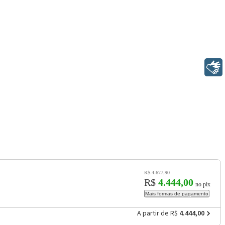
Libras
R$ 4.677,90
R$
4.444,00
no pix
Mais formas de pagamento
A partir de R$
4.444,00