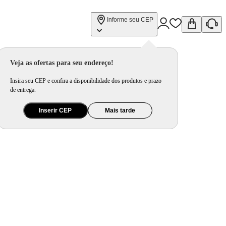
Informe seu CEP
0 Psi, Sistema Stop Total - Preta e Amarela
Veja as ofertas para seu endereço!
Insira seu CEP e confira a disponibilidade dos produtos e prazo
de entrega.
Inserir CEP
Mais tarde