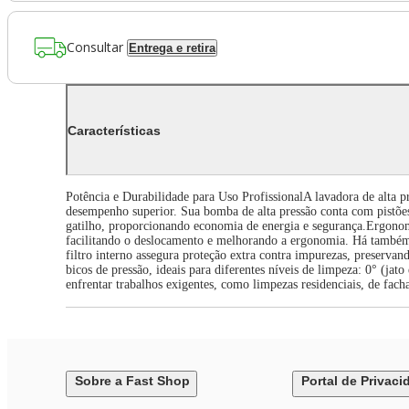
Consultar
Entrega e retira
Características
Potência e Durabilidade para Uso ProfissionalA lavadora de alta p
desempenho superior. Sua bomba de alta pressão conta com pistões
gatilho, proporcionando economia de energia e segurança.Ergonom
facilitando o deslocamento e melhorando a ergonomia. Há também 
filtro interno assegura proteção extra contra impurezas, preserv
bicos de pressão, ideais para diferentes níveis de limpeza: 0° (jat
enfrentar trabalhos exigentes, como limpezas residenciais, de facha
Sobre a Fast Shop
Portal de Privaci