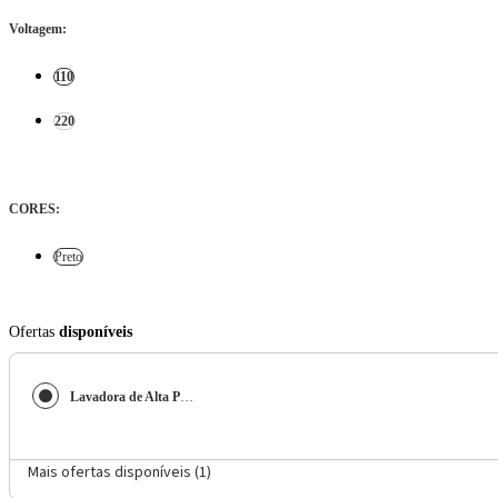
Voltagem
:
110
220
CORES
:
Preto
Ofertas
disponíveis
Lavadora de Alta Pressão Tramontina 2100W de Potência e 2300 Psi, Sistema Stop Total - Preta e Amarela
Mais ofertas disponíveis (
1
)