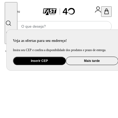
Fechar
Menu
Informe seu CEP
Veja as ofertas para seu endereço!
Insira seu CEP e confira a disponibilidade dos produtos e prazo de entrega.
Home
/
Brinquedo e Colecionável
/
Para Colecionar
Inserir CEP
Mais tarde