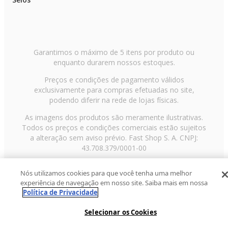
Garantimos o máximo de 5 itens por produto ou
enquanto durarem nossos estoques.
Preços e condições de pagamento válidos
exclusivamente para compras efetuadas no site,
podendo diferir na rede de lojas físicas.
As imagens dos produtos são meramente ilustrativas.
Todos os preços e condições comerciais estão sujeitos
a alteração sem aviso prévio. Fast Shop S. A. CNPJ:
43.708.379/0001-00
Avenida Zaki Narchi, nº 1650, sobreloja, Carandiru, São
Nós utilizamos cookies para que você tenha uma melhor
Paulo/SP, CEP 02029-001, Telefone: 11 3003-3728 ©
experiência de navegação em nosso site. Saiba mais em nossa
2013 Fast Shop - Todos os direitos reservados
RF
Política de Privacidade
Selecionar os Cookies