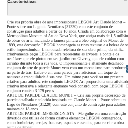
Características
Crie sua própria obra de arte impressionista LEGO® Art Claude Monet –
Ponte sobre um Lago de Nenúfares (31220) com este conjunto de
construção para adultos a partir de 18 anos. Criada em colaboração com o
Metropolitan Museum of Art de Nova York, que abriga mais de 1,5 milhão
de obras de arte, incluindo a famosa pintura a óleo original de Monet de
1899, esta decoração LEGO® homenageia as ricas texturas e a beleza de s
estilo impressionista. Uma ousada releitura de sua obra-prima, ela utiliza
criativamente peças LEGO® para representar as árvores, a ponte e os
nenúfares que ele pintou em seu jardim em Giverny, que ele cuidou com
carinho durante toda a sua vida. O impressionante e altamente detalhado
conjunto de arte de parede Monet vem com um mecanismo para pendurar
Libras
na parte de trás. Exiba-o em uma parede para adicionar um toque de
natureza e tranquilidade à sua casa. Um mimo para você ou um presente
criativo para adultos, este conjunto LEGO® Art proporciona uma atividad
criativa imersiva e relaxante enquanto você constrói com peças LEGO®. 
conjunto contém 3.179 peças.
ARTE DE PAREDE CLAUDE MONET – Crie sua própria decoração de
parede detalhada e colorida inspirada em Claude Monet – Ponte sobre um
Lago de Nenúfares (31220) com este conjunto de construção para adultos
maiores de 18 anos.
ARTE DE PAREDE IMPRESSIONISTA – Mergulhe em uma construção
divertida que utiliza de forma criativa elementos LEGO® consagrados,
como borboletas, cerejas, bananas, espadas e escudos, para recriar a obra-
prima de Monet.