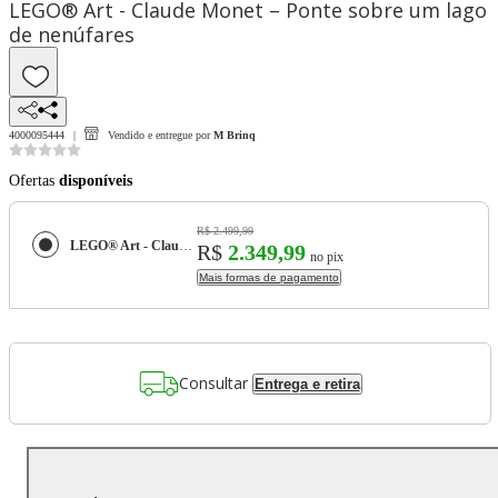
LEGO® Art - Claude Monet – Ponte sobre um lago
de nenúfares
4000095444
Vendido e entregue por
M Brinq
Ofertas
disponíveis
R$ 2.499,99
LEGO® Art - Claude Monet – Ponte sobre um lago de nenúfares
R$
2.349,99
no pix
Mais formas de pagamento
Consultar
Entrega e retira