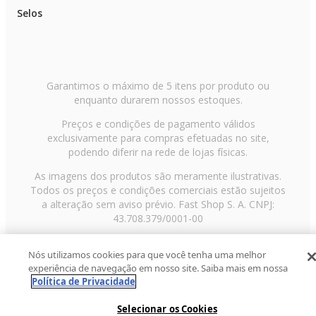
Selos
Garantimos o máximo de 5 itens por produto ou
enquanto durarem nossos estoques.
Preços e condições de pagamento válidos
exclusivamente para compras efetuadas no site,
podendo diferir na rede de lojas físicas.
As imagens dos produtos são meramente ilustrativas.
Todos os preços e condições comerciais estão sujeitos
a alteração sem aviso prévio. Fast Shop S. A. CNPJ:
43.708.379/0001-00
Avenida Zaki Narchi, nº 1650, sobreloja, Carandiru, São
Nós utilizamos cookies para que você tenha uma melhor
Paulo/SP, CEP 02029-001, Telefone: 11 3003-3728 ©
experiência de navegação em nosso site. Saiba mais em nossa
2013 Fast Shop - Todos os direitos reservados
RF
Política de Privacidade
Selecionar os Cookies