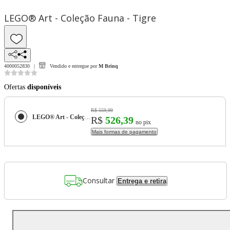
LEGO® Art - Coleção Fauna - Tigre
4000052830
Vendido e entregue por
M Brinq
Ofertas
disponíveis
R$ 559,99
LEGO® Art - Coleção Fauna - Tigre
R$
526,39
no pix
Mais formas de pagamento
Consultar
Entrega e retira