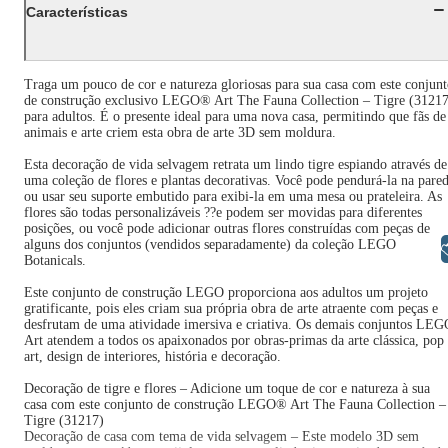
Características
Traga um pouco de cor e natureza gloriosas para sua casa com este conjun
de construção exclusivo LEGO® Art The Fauna Collection – Tigre (31217
para adultos. É o presente ideal para uma nova casa, permitindo que fãs de
animais e arte criem esta obra de arte 3D sem moldura.
Esta decoração de vida selvagem retrata um lindo tigre espiando através de
uma coleção de flores e plantas decorativas. Você pode pendurá-la na pare
ou usar seu suporte embutido para exibi-la em uma mesa ou prateleira. As
flores são todas personalizáveis ??e podem ser movidas para diferentes
posições, ou você pode adicionar outras flores construídas com peças de
alguns dos conjuntos (vendidos separadamente) da coleção LEGO
Libras
Botanicals.
Este conjunto de construção LEGO proporciona aos adultos um projeto
gratificante, pois eles criam sua própria obra de arte atraente com peças e
desfrutam de uma atividade imersiva e criativa. Os demais conjuntos LE
Art atendem a todos os apaixonados por obras-primas da arte clássica, pop
art, design de interiores, história e decoração.
Decoração de tigre e flores – Adicione um toque de cor e natureza à sua
casa com este conjunto de construção LEGO® Art The Fauna Collection –
Tigre (31217)
Decoração de casa com tema de vida selvagem – Este modelo 3D sem