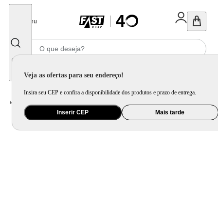
Fechar
Menu
Informe seu CEP
Veja as ofertas para seu endereço!
Insira seu CEP e confira a disponibilidade dos produtos e prazo de entrega.
Home
/
Brinquedo e Colecionável
/
Para Colecionar
Inserir CEP
Mais tarde