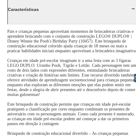
Características
Pais e crianças pequenas aproveitam momentos de brincadeiras criativas e
aprendem brincando com o conjunto de construção LEGO® DUPLO® |
Disney Winnie the Pooh's Birthday Party (10457). Este brinquedo de
construção educacional colorido ajuda crianças de 18 meses ou mais a
praticar habilidades iniciais enquanto aproveitam a brincadeira imaginativa
Crianças em idade pré-escolar imaginam ir a uma festa com as 3 figuras
LEGO DUPLO: Ursinho Pooh, Tigrão e Leitão. Cada personagem tem u
rosto de dois lados com expressões diferentes, estimulando brincadeiras
criativas e criação de histórias sem limites. Esse recurso divertido também
Libras
oferece atividades de aprendizagem socioemocional para crianças pequenas
enquanto elas exploram as diferentes emoções que elas podem sentir em
festas, desde a alegria de abrir presentes até o desconforto depois de comer
muitas guloseimas!
Este brinquedo de construção permite que crianças em idade pré-escolar
pratiquem a classificação por cores enquanto combinam os presentes de
aniversário com os personagens animais. Como cada presente é numerado,
as crianças em idade pré-escolar podem até começar a dar os primeiros
passos em direção à contagem.
Brinquedo de construção educacional divertido – As crianças pequenas