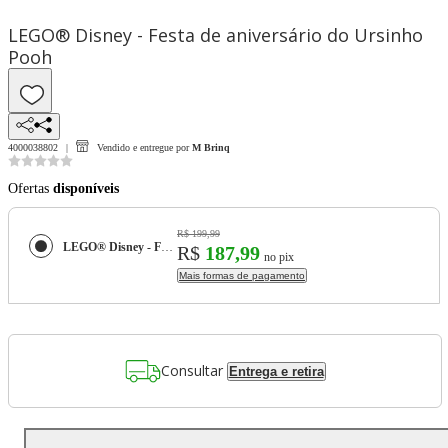
LEGO® Disney - Festa de aniversário do Ursinho
Pooh
4000038802
Vendido e entregue por
M Brinq
Ofertas
disponíveis
R$ 199,99
LEGO® Disney - Festa de aniversário do Ursinho Pooh
R$
187,99
no pix
Mais formas de pagamento
Consultar
Entrega e retira