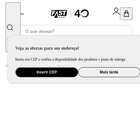
Fechar
Menu
Informe seu CEP
Veja as ofertas para seu endereço!
Insira seu CEP e confira a disponibilidade dos produtos e prazo de entrega.
Home
/
Brinquedo e Colecionável
/
Para Colecionar
Inserir CEP
Mais tarde