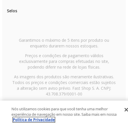
Selos
Garantimos o máximo de 5 itens por produto ou
enquanto durarem nossos estoques.
Preços e condições de pagamento válidos
exclusivamente para compras efetuadas no site,
podendo diferir na rede de lojas físicas.
As imagens dos produtos são meramente ilustrativas.
Todos os preços e condições comerciais estão sujeitos
a alteração sem aviso prévio. Fast Shop S. A. CNPJ:
43.708.379/0001-00
Avenida Zaki Narchi, nº 1650, sobreloja, Carandiru, São
Nós utilizamos cookies para que você tenha uma melhor
Paulo/SP, CEP 02029-001, Telefone: 11 3003-3728 ©
experiência de navegação em nosso site. Saiba mais em nossa
2013 Fast Shop - Todos os direitos reservados
RF
Política de Privacidade