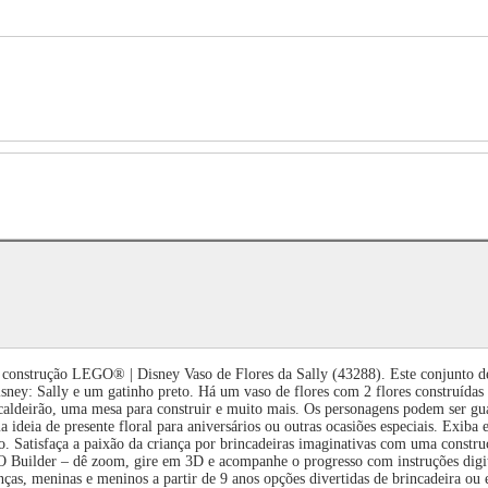
de construção LEGO® | Disney Vaso de Flores da Sally (43288). Este conjunto d
ey: Sally e um gatinho preto. Há um vaso de flores com 2 flores construídas 
caldeirão, uma mesa para construir e muito mais. Os personagens podem ser gua
ideia de presente floral para aniversários ou outras ocasiões especiais. Exiba 
 Satisfaça a paixão da criança por brincadeiras imaginativas com uma constru
 Builder – dê zoom, gire em 3D e acompanhe o progresso com instruções digita
as e meninos a partir de 9 anos opções divertidas de brincadeira ou exibi