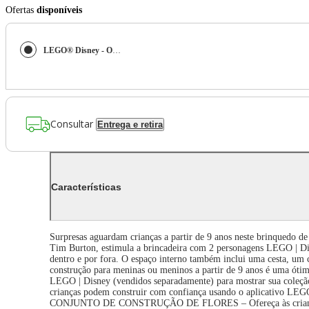
Ofertas
disponíveis
LEGO® Disney - O Vaso de Flores da Sally
Consultar
Entrega e retira
Características
Surpresas aguardam crianças a partir de 9 anos neste brinquedo 
Tim Burton, estimula a brincadeira com 2 personagens LEGO | Disn
dentro e por fora. O espaço interno também inclui uma cesta, um 
construção para meninas ou meninos a partir de 9 anos é uma ótima 
LEGO | Disney (vendidos separadamente) para mostrar sua coleção.
crianças podem construir com confiança usando o aplicativo LEGO
CONJUNTO DE CONSTRUÇÃO DE FLORES – Ofereça às crianças, menin