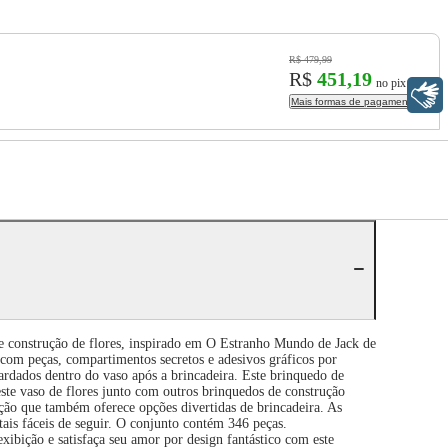
R$ 479,99
R$
451,19
no pix
Libras
Mais formas de pagamento
e construção de flores, inspirado em O Estranho Mundo de Jack de
com peças, compartimentos secretos e adesivos gráficos por
rdados dentro do vaso após a brincadeira. Este brinquedo de
este vaso de flores junto com outros brinquedos de construção
ção que também oferece opções divertidas de brincadeira. As
is fáceis de seguir. O conjunto contém 346 peças.
ção e satisfaça seu amor por design fantástico com este