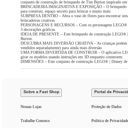
conjunto de construção de brinquedo de Tim Burton inspirado e
BRINCADEIRA IMAGINATIVA E EXPOSIÇÃO – O brinquedo de const
para construir, espaço secreto para brincar e muito mais.
SURPRESA DENTRO – Abra o vaso de flores para encontrar uma co
brincadeiras criativas.
PERSONAGENS E RECURSOS – Com os personagens LEGO® | Disney,
3 decorações gráficas.
IDEIA DE PRESENTE – Este brinquedo de construção LEGO® | Disn
Burton.
DESCUBRA MAIS DIVERSÃO CRIATIVA – As crianças podem adicion
vendidos separadamente) para ainda mais diversão.
UMA FORMA DIVERTIDA DE CONSTRUIR – O aplicativo LEGO® Build
girar os modelos usando instruções em 3D enquanto constroem.
DIMENSÕES – Este conjunto de construção LEGO® | Disney de 346
Sobre a Fast Shop
Portal de Privaci
Nossas Lojas
Proteção de Dados
Trabalhe Conosco
Politica de Privacidad