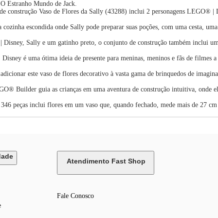
m O Estranho Mundo de Jack.
rução Vaso de Flores da Sally (43288) inclui 2 personagens LEGO® | Dis
zinha escondida onde Sally pode preparar suas poções, com uma cesta, uma m
 Sally e um gatinho preto, o conjunto de construção também inclui uma f
ey é uma ótima ideia de presente para meninas, meninos e fãs de filmes a 
ar este vaso de flores decorativo à vasta gama de brinquedos de imagina
er guia as crianças em uma aventura de construção intuitiva, onde elas 
 peças inclui flores em um vaso que, quando fechado, mede mais de 27 cm de
dade
Atendimento Fast Shop
Fale Conosco
e