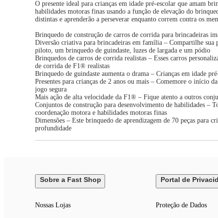
O presente ideal para crianças em idade pré-escolar que amam brin
habilidades motoras finas usando a função de elevação do brinquedo
distintas e aprenderão a perseverar enquanto correm contra os me
Brinquedo de construção de carros de corrida para brincadeiras 
Diversão criativa para brincadeiras em família – Compartilhe sua 
piloto, um brinquedo de guindaste, luzes de largada e um pódio
Brinquedos de carros de corrida realistas – Esses carros personal
de corrida de F1® realistas
Brinquedo de guindaste aumenta o drama – Crianças em idade pré-
Presentes para crianças de 2 anos ou mais – Comemore o início d
jogo segura
Mais ação de alta velocidade da F1® – Fique atento a outros con
Conjuntos de construção para desenvolvimento de habilidades – T
coordenação motora e habilidades motoras finas
Dimensões – Este brinquedo de aprendizagem de 70 peças para crian
profundidade
Sobre a Fast Shop
Portal de Privaci
Nossas Lojas
Proteção de Dados