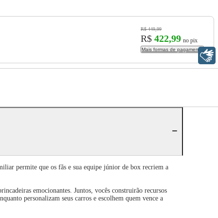
R$ 449,99
R$
422,99
no pix
Mais formas de pagamento
Libras
liar permite que os fãs e sua equipe júnior de box recriem a
rincadeiras emocionantes. Juntos, vocês construirão recursos
a enquanto personalizam seus carros e escolhem quem vence a