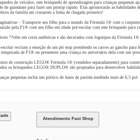
quedos de veículos, este brinquedo de aprendizagem para crianças pequenas ajuda
 de guindaste para fazer um pitstop rápido. Elas aprimorarão as habilidades de 
mbros da família até cruzarem a linha de chegada primeiro!
imaginativas – Transporte seu filho para o mundo da Fórmula 1® com o conjunt
paixão pela F1® com seu filho em idade pré-escolar com este brinquedo para cria
izáveis ??vêm em cores autênticas e são decorados com logotipos da Fórmula 1® 
escolar recriam a emoção de um pit stop prendendo os carros ao gancho para l
a temporada de F1® ou presenteie uma criança no aniversário dela com um prese
juntos de construção LEGO® Fórmula 1® (vendidos separadamente) para construi
odos os brinquedos LEGO® DUPLO® são projetados para desenvolver habilidades
ças pequenas inclui um pórtico de luzes de partida medindo mais de 6,5 pol. (
dade
Atendimento Fast Shop