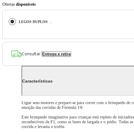
Ofertas
disponíveis
LEGO® DUPLO® - Carros e pilotos da F1®
Consultar
Entrega e retira
Características
Ligue seus motores e prepare-se para correr com o brinquedo de c
emoção das corridas de Fórmula 1®.
Este brinquedo imaginativo para crianças está repleto de iniciado
reconhecíveis da F1, como as luzes de largada e o pódio. Todas as
corrida e levanta o troféu.