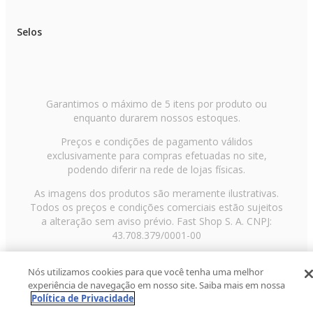
Selos
Garantimos o máximo de 5 itens por produto ou
enquanto durarem nossos estoques.
Preços e condições de pagamento válidos
exclusivamente para compras efetuadas no site,
podendo diferir na rede de lojas físicas.
As imagens dos produtos são meramente ilustrativas.
Todos os preços e condições comerciais estão sujeitos
a alteração sem aviso prévio. Fast Shop S. A. CNPJ:
43.708.379/0001-00
Avenida Zaki Narchi, nº 1650, sobreloja, Carandiru, São
Nós utilizamos cookies para que você tenha uma melhor
Paulo/SP, CEP 02029-001, Telefone: 11 3003-3728 ©
experiência de navegação em nosso site. Saiba mais em nossa
2013 Fast Shop - Todos os direitos reservados
RF
Política de Privacidade