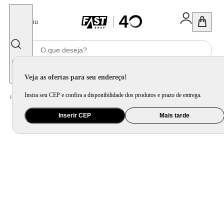
Fechar
Menu
Informe seu CEP
Veja as ofertas para seu endereço!
Insira seu CEP e confira a disponibilidade dos produtos e prazo de entrega.
Home
/
Brinquedo e Colecionável
/
Para Colecionar
Inserir CEP
Mais tarde