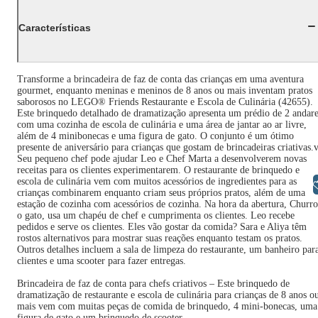
Características
Transforme a brincadeira de faz de conta das crianças em uma aventura
gourmet, enquanto meninas e meninos de 8 anos ou mais inventam pratos
saborosos no LEGO® Friends Restaurante e Escola de Culinária (42655).
Este brinquedo detalhado de dramatização apresenta um prédio de 2 andar
com uma cozinha de escola de culinária e uma área de jantar ao ar livre,
além de 4 minibonecas e uma figura de gato. O conjunto é um ótimo
presente de aniversário para crianças que gostam de brincadeiras criativas.
Seu pequeno chef pode ajudar Leo e Chef Marta a desenvolverem novas
receitas para os clientes experimentarem. O restaurante de brinquedo e
escola de culinária vem com muitos acessórios de ingredientes para as
Libras
crianças combinarem enquanto criam seus próprios pratos, além de uma
estação de cozinha com acessórios de cozinha. Na hora da abertura, Churro
o gato, usa um chapéu de chef e cumprimenta os clientes. Leo recebe
pedidos e serve os clientes. Eles vão gostar da comida? Sara e Aliya têm
rostos alternativos para mostrar suas reações enquanto testam os pratos.
Outros detalhes incluem a sala de limpeza do restaurante, um banheiro par
clientes e uma scooter para fazer entregas.
Brincadeira de faz de conta para chefs criativos – Este brinquedo de
dramatização de restaurante e escola de culinária para crianças de 8 anos o
mais vem com muitas peças de comida de brinquedo, 4 mini-bonecas, uma
figura de gato e um brinquedo de scooter