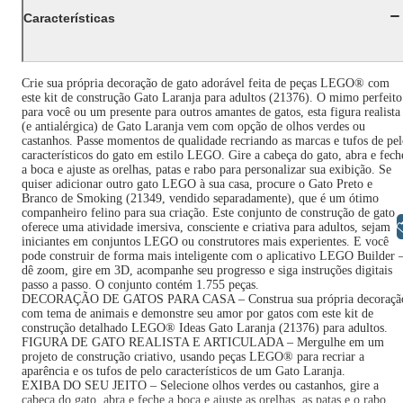
Características
Crie sua própria decoração de gato adorável feita de peças LEGO® com
este kit de construção Gato Laranja para adultos (21376). O mimo perfeito
para você ou um presente para outros amantes de gatos, esta figura realista
(e antialérgica) de Gato Laranja vem com opção de olhos verdes ou
castanhos. Passe momentos de qualidade recriando as marcas e tufos de pe
característicos do gato em estilo LEGO. Gire a cabeça do gato, abra e fech
a boca e ajuste as orelhas, patas e rabo para personalizar sua exibição. Se
quiser adicionar outro gato LEGO à sua casa, procure o Gato Preto e
Branco de Smoking (21349, vendido separadamente), que é um ótimo
companheiro felino para sua criação. Este conjunto de construção de gato
Libras
oferece uma atividade imersiva, consciente e criativa para adultos, sejam
iniciantes em conjuntos LEGO ou construtores mais experientes. E você
pode construir de forma mais inteligente com o aplicativo LEGO Builder 
dê zoom, gire em 3D, acompanhe seu progresso e siga instruções digitais
passo a passo. O conjunto contém 1.755 peças.
DECORAÇÃO DE GATOS PARA CASA – Construa sua própria decoraçã
com tema de animais e demonstre seu amor por gatos com este kit de
construção detalhado LEGO® Ideas Gato Laranja (21376) para adultos.
FIGURA DE GATO REALISTA E ARTICULADA – Mergulhe em um
projeto de construção criativo, usando peças LEGO® para recriar a
aparência e os tufos de pelo característicos de um Gato Laranja.
EXIBA DO SEU JEITO – Selecione olhos verdes ou castanhos, gire a
cabeça do gato, abra e feche a boca e ajuste as orelhas, as patas e o rabo