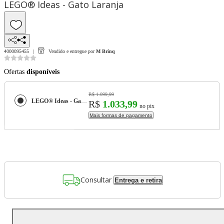
LEGO® Ideas - Gato Laranja
4000095455
Vendido e entregue por
M Brinq
Ofertas
disponíveis
R$ 1.099,99
LEGO® Ideas - Gato Laranja
R$
1.033,99
no pix
Mais formas de pagamento
Consultar
Entrega e retira