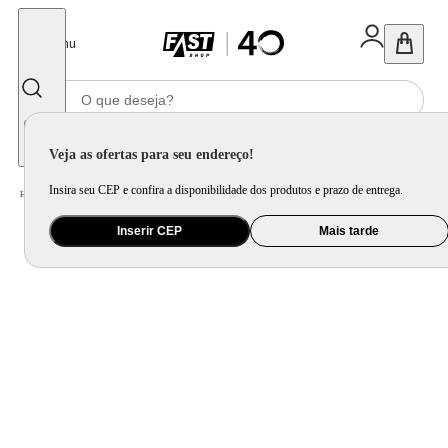
Fechar
Menu
Informe seu CEP
Veja as ofertas para seu endereço!
Insira seu CEP e confira a disponibilidade dos produtos e prazo de entrega.
Home
/
Brinquedo e Colecionável
/
Para Colecionar
Inserir CEP
Mais tarde