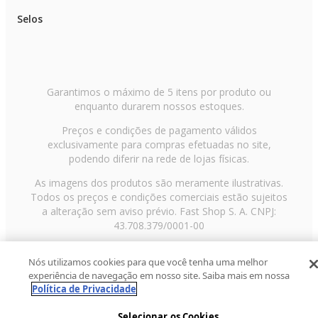
Selos
Garantimos o máximo de 5 itens por produto ou
enquanto durarem nossos estoques.
Preços e condições de pagamento válidos
exclusivamente para compras efetuadas no site,
podendo diferir na rede de lojas físicas.
As imagens dos produtos são meramente ilustrativas.
Todos os preços e condições comerciais estão sujeitos
a alteração sem aviso prévio. Fast Shop S. A. CNPJ:
43.708.379/0001-00
Avenida Zaki Narchi, nº 1650, sobreloja, Carandiru, São
Nós utilizamos cookies para que você tenha uma melhor
Paulo/SP, CEP 02029-001, Telefone: 11 3003-3728 ©
experiência de navegação em nosso site. Saiba mais em nossa
2013 Fast Shop - Todos os direitos reservados
RF
Política de Privacidade
Selecionar os Cookies