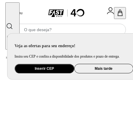
Fechar
Menu
Informe seu CEP
Veja as ofertas para seu endereço!
Insira seu CEP e confira a disponibilidade dos produtos e prazo de entrega.
Home
/
Brinquedo e Colecionável
/
Para Colecionar
Inserir CEP
Mais tarde