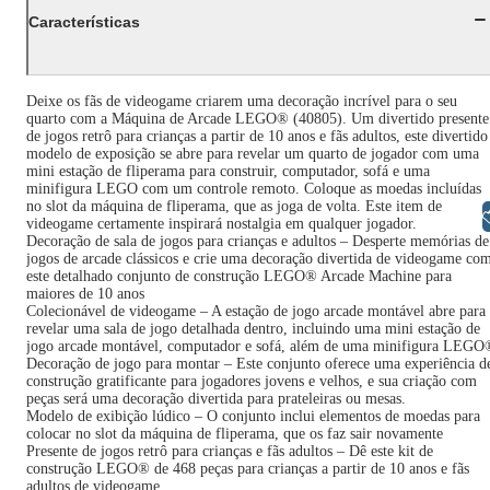
Características
Deixe os fãs de videogame criarem uma decoração incrível para o seu
quarto com a Máquina de Arcade LEGO® (40805). Um divertido presente
de jogos retrô para crianças a partir de 10 anos e fãs adultos, este divertido
modelo de exposição se abre para revelar um quarto de jogador com uma
mini estação de fliperama para construir, computador, sofá e uma
minifigura LEGO com um controle remoto. Coloque as moedas incluídas
no slot da máquina de fliperama, que as joga de volta. Este item de
Libras
videogame certamente inspirará nostalgia em qualquer jogador.
Decoração de sala de jogos para crianças e adultos – Desperte memórias de
jogos de arcade clássicos e crie uma decoração divertida de videogame co
este detalhado conjunto de construção LEGO® Arcade Machine para
maiores de 10 anos
Colecionável de videogame – A estação de jogo arcade montável abre para
revelar uma sala de jogo detalhada dentro, incluindo uma mini estação de
jogo arcade montável, computador e sofá, além de uma minifigura LEGO
Decoração de jogo para montar – Este conjunto oferece uma experiência d
construção gratificante para jogadores jovens e velhos, e sua criação com
peças será uma decoração divertida para prateleiras ou mesas.
Modelo de exibição lúdico – O conjunto inclui elementos de moedas para
colocar no slot da máquina de fliperama, que os faz sair novamente
Presente de jogos retrô para crianças e fãs adultos – Dê este kit de
construção LEGO® de 468 peças para crianças a partir de 10 anos e fãs
adultos de videogame