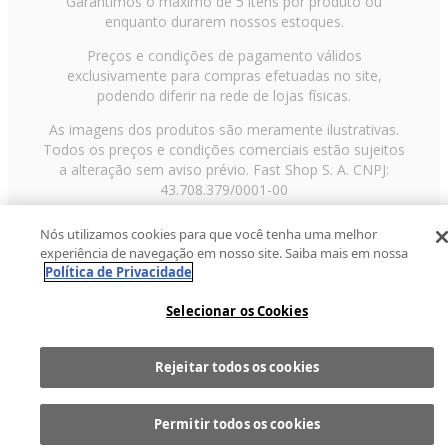
Garantimos o máximo de 5 itens por produto ou
enquanto durarem nossos estoques.
Preços e condições de pagamento válidos
exclusivamente para compras efetuadas no site,
podendo diferir na rede de lojas físicas.
As imagens dos produtos são meramente ilustrativas.
Todos os preços e condições comerciais estão sujeitos
a alteração sem aviso prévio. Fast Shop S. A. CNPJ:
43.708.379/0001-00
Avenida Zaki Narchi, nº 1650, sobreloja, Carandiru, São
Nós utilizamos cookies para que você tenha uma melhor
Paulo/SP, CEP 02029-001, Telefone: 11 3003-3728 ©
experiência de navegação em nosso site. Saiba mais em nossa
2013 Fast Shop - Todos os direitos reservados
RF
Política de Privacidade
Selecionar os Cookies
Rejeitar todos os cookies
Comprar
1
Permitir todos os cookies