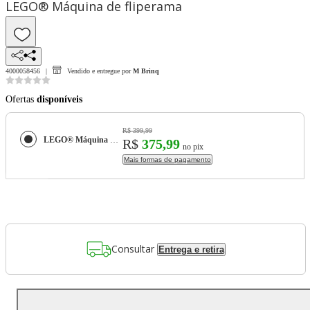
LEGO® Máquina de fliperama
4000058456
Vendido e entregue por
M Brinq
Ofertas
disponíveis
R$ 399,99
LEGO® Máquina de fliperama
R$
375,99
no pix
Mais formas de pagamento
Consultar
Entrega e retira